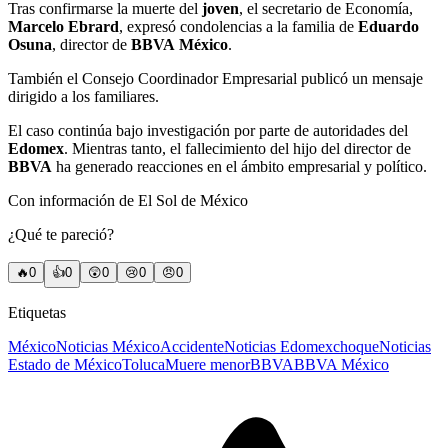
Tras confirmarse la muerte del
joven
, el secretario de Economía,
Marcelo Ebrard
, expresó condolencias a la familia de
Eduardo
Osuna
, director de
BBVA
México
.
También el Consejo Coordinador Empresarial publicó un mensaje
dirigido a los familiares.
El caso continúa bajo investigación por parte de autoridades del
Edomex
. Mientras tanto, el fallecimiento del hijo del director de
BBVA
ha generado reacciones en el ámbito empresarial y político.
Con información de El Sol de México
¿Qué te pareció?
🔥
0
👍
0
😲
0
😢
0
😠
0
Etiquetas
México
Noticias México
Accidente
Noticias Edomex
choque
Noticias
Estado de México
Toluca
Muere menor
BBVA
BBVA México