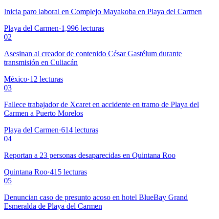
Inicia paro laboral en Complejo Mayakoba en Playa del Carmen
Playa del Carmen
·
1,996
lecturas
02
Asesinan al creador de contenido César Gastélum durante
transmisión en Culiacán
México
·
12
lecturas
03
Fallece trabajador de Xcaret en accidente en tramo de Playa del
Carmen a Puerto Morelos
Playa del Carmen
·
614
lecturas
04
Reportan a 23 personas desaparecidas en Quintana Roo
Quintana Roo
·
415
lecturas
05
Denuncian caso de presunto acoso en hotel BlueBay Grand
Esmeralda de Playa del Carmen