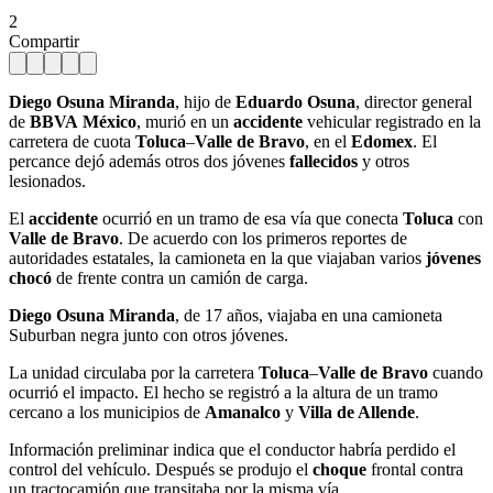
2
Compartir
Diego Osuna Miranda
, hijo de
Eduardo Osuna
, director general
de
BBVA
México
, murió en un
accidente
vehicular registrado en la
carretera de cuota
Toluca
–
Valle de Bravo
, en el
Edomex
. El
percance dejó además otros dos jóvenes
fallecidos
y otros
lesionados.
El
accidente
ocurrió en un tramo de esa vía que conecta
Toluca
con
Valle de Bravo
. De acuerdo con los primeros reportes de
autoridades estatales, la camioneta en la que viajaban varios
jóvenes
chocó
de frente contra un camión de carga.
Diego Osuna Miranda
, de 17 años, viajaba en una camioneta
Suburban negra junto con otros jóvenes.
La unidad circulaba por la carretera
Toluca
–
Valle de Bravo
cuando
ocurrió el impacto. El hecho se registró a la altura de un tramo
cercano a los municipios de
Amanalco
y
Villa de Allende
.
Información preliminar indica que el conductor habría perdido el
control del vehículo. Después se produjo el
choque
frontal contra
un tractocamión que transitaba por la misma vía.