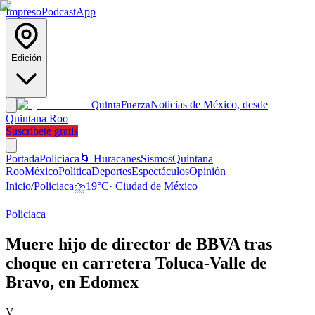
Impreso
Podcast
App
Edición
Noticias de México, desde
Quinta
Fuerza
Quintana Roo
Suscríbete gratis
Portada
Policiaca
🌀 Huracanes
Sismos
Quintana
Roo
México
Política
Deportes
Espectáculos
Opinión
Inicio
/
Policiaca
⛈️
19
°C
·
Ciudad de México
Policiaca
Muere hijo de director de BBVA tras
choque en carretera Toluca-Valle de
Bravo, en Edomex
V