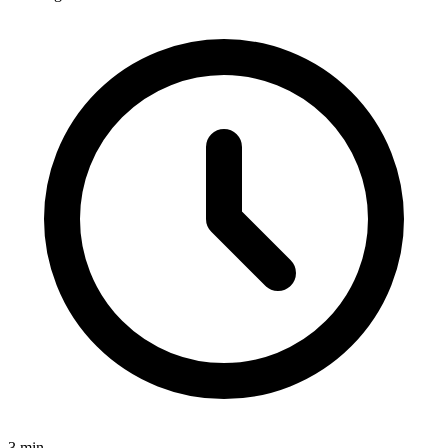
3
min