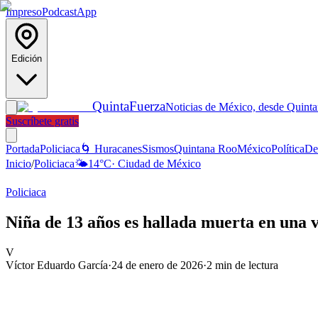
Impreso
Podcast
App
Edición
Quinta
Fuerza
Noticias de México, desde Quint
Suscríbete gratis
Portada
Policiaca
🌀 Huracanes
Sismos
Quintana Roo
México
Política
De
Inicio
/
Policiaca
🌤️
14
°C
·
Ciudad de México
Policiaca
Niña de 13 años es hallada muerta en una 
V
Víctor Eduardo García
·
24 de enero de 2026
·
2
min de lectura