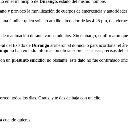
lio en el municipio de
Durango
, estado del mismo nombre.
zano y provocó la movilización de cuerpos de emergencia y autoridades 
na familiar quien solicitó auxilio alrededor de las 4:25 pm, del vierne
s de reanimación durante varios minutos. Sin embargo, confirmaron que 
eral del Estado de
Durango
arribaron al domicilio para acordonar el áre
ango
no han emitido información oficial sobre las causas precisas del fa
 con un
presunto suicidio
; no obstante, este dato no fue confirmado ofi
rreo, todos los días. Gratis, y te das de baja con un clic.
ja cuando quieras.