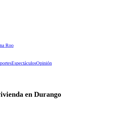
ana Roo
portes
Espectáculos
Opinión
vivienda en Durango