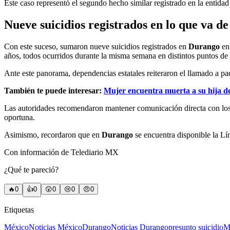
Este caso representó el segundo hecho similar registrado en la entidad
Nueve suicidios registrados en lo que va de
Con este suceso, sumaron nueve suicidios registrados en
Durango
en
años, todos ocurridos durante la misma semana en distintos puntos de 
Ante este panorama, dependencias estatales reiteraron el llamado a pad
También te puede interesar:
Mujer encuentra muerta a su hija d
Las autoridades recomendaron mantener comunicación directa con lo
oportuna.
Asimismo, recordaron que en
Durango
se encuentra disponible la Lí
Con información de Telediario MX
¿Qué te pareció?
🔥
0
👍
0
😲
0
😢
0
😠
0
Etiquetas
México
Noticias México
Durango
Noticias Durango
presunto suicidio
M