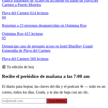
Fallece trabajador de Xcaret en accidente en tramo de Playa del
Carmen a Puerto Morelos
Playa del Carmen
·
614
lecturas
04
Reportan a 23 personas desaparecidas en Quintana Roo
Quintana Roo
·
415
lecturas
05
Denuncian caso de presunto acoso en hotel BlueBay Grand
Esmeralda de Playa del Carmen
Playa del Carmen
·
560
lecturas
📰 Tu edición de hoy
Recibe el periódico de mañana a las 7:00 am
El diario para hojear, las claves del día y el podcast ☕ — todo en un
correo, todos los días. Gratis, y te das de baja con un clic.
Suscribirme