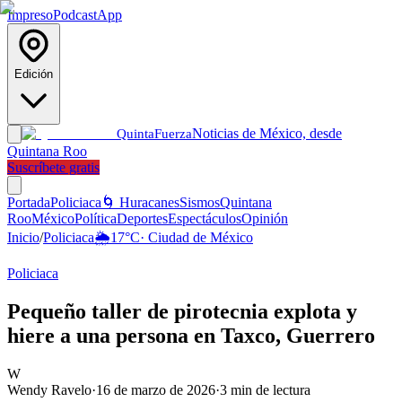
Impreso
Podcast
App
Edición
Noticias de México, desde
Quinta
Fuerza
Quintana Roo
Suscríbete gratis
Portada
Policiaca
🌀 Huracanes
Sismos
Quintana
Roo
México
Política
Deportes
Espectáculos
Opinión
Inicio
/
Policiaca
🌦️
17
°C
·
Ciudad de México
Policiaca
Pequeño taller de pirotecnia explota y
hiere a una persona en Taxco, Guerrero
W
Wendy Ravelo
·
16 de marzo de 2026
·
3
min de lectura