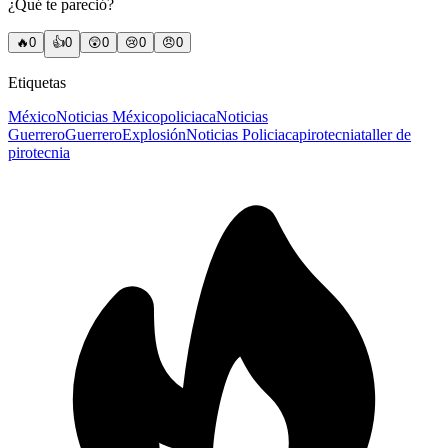
¿Qué te pareció?
🔥
0
👍
0
😲
0
😢
0
😠
0
Etiquetas
México
Noticias México
policiaca
Noticias
Guerrero
Guerrero
Explosión
Noticias Policiaca
pirotecnia
taller de
pirotecnia