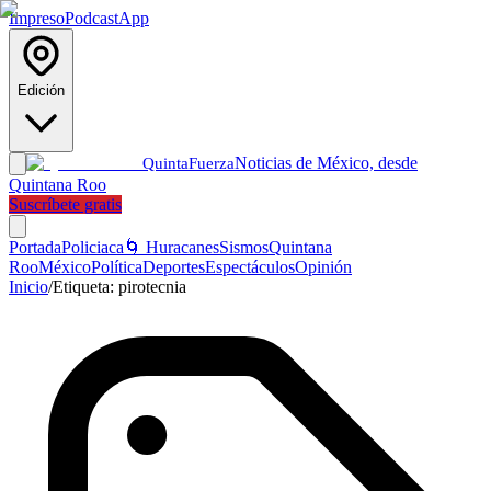
Impreso
Podcast
App
Edición
Noticias de México, desde
Quinta
Fuerza
Quintana Roo
Suscríbete gratis
Portada
Policiaca
🌀 Huracanes
Sismos
Quintana
Roo
México
Política
Deportes
Espectáculos
Opinión
Inicio
/
Etiqueta:
pirotecnia