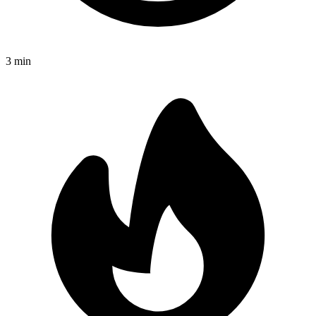
3
min