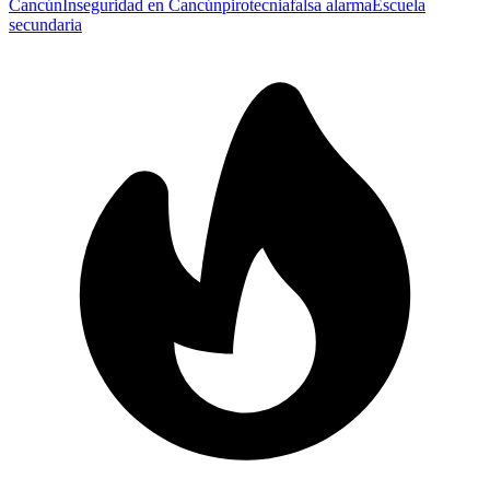
Cancún
Inseguridad en Cancún
pirotecnia
falsa alarma
Escuela
secundaria