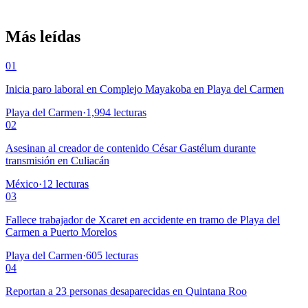
Más leídas
01
Inicia paro laboral en Complejo Mayakoba en Playa del Carmen
Playa del Carmen
·
1,994
lecturas
02
Asesinan al creador de contenido César Gastélum durante
transmisión en Culiacán
México
·
12
lecturas
03
Fallece trabajador de Xcaret en accidente en tramo de Playa del
Carmen a Puerto Morelos
Playa del Carmen
·
605
lecturas
04
Reportan a 23 personas desaparecidas en Quintana Roo