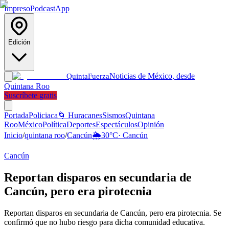
Impreso
Podcast
App
Edición
Noticias de México, desde
Quinta
Fuerza
Quintana Roo
Suscríbete gratis
Portada
Policiaca
🌀 Huracanes
Sismos
Quintana
Roo
México
Política
Deportes
Espectáculos
Opinión
Inicio
/
quintana roo
/
Cancún
🌦️
30
°C
·
Cancún
Cancún
Reportan disparos en secundaria de
Cancún, pero era pirotecnia
Reportan disparos en secundaria de Cancún, pero era pirotecnia. Se
confirmó que no hubo riesgo para dicha comunidad educativa.