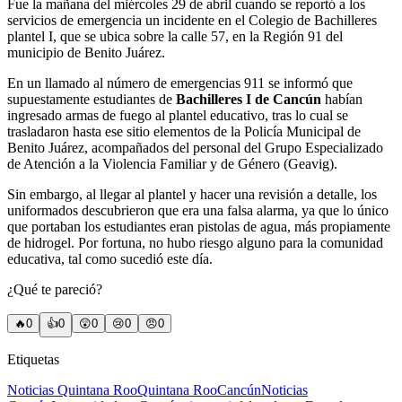
Fue la mañana del miércoles 29 de abril cuando se reportó a los
servicios de emergencia un incidente en el Colegio de Bachilleres
plantel I, que se ubica sobre la calle 57, en la Región 91 del
municipio de Benito Juárez.
En un llamado al número de emergencias 911 se informó que
supuestamente estudiantes de
Bachilleres I de Cancún
habían
ingresado armas de fuego al plantel educativo, tras lo cual se
trasladaron hasta ese sitio elementos de la Policía Municipal de
Benito Juárez, acompañados del personal del Grupo Especializado
de Atención a la Violencia Familiar y de Género (Geavig).
Sin embargo, al llegar al plantel y hacer una revisión a detalle, los
uniformados descubrieron que era una falsa alarma, ya que lo único
que portaban los estudiantes eran pistolas de agua, más propiamente
de hidrogel. Por fortuna, no hubo riesgo alguno para la comunidad
educativa, tal como sucedió este día.
¿Qué te pareció?
🔥
0
👍
0
😲
0
😢
0
😠
0
Etiquetas
Noticias Quintana Roo
Quintana Roo
Cancún
Noticias