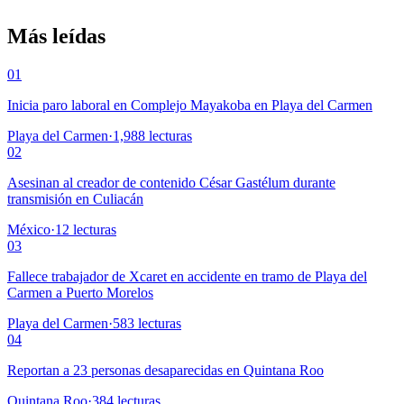
Más leídas
01
Inicia paro laboral en Complejo Mayakoba en Playa del Carmen
Playa del Carmen
·
1,988
lecturas
02
Asesinan al creador de contenido César Gastélum durante
transmisión en Culiacán
México
·
12
lecturas
03
Fallece trabajador de Xcaret en accidente en tramo de Playa del
Carmen a Puerto Morelos
Playa del Carmen
·
583
lecturas
04
Reportan a 23 personas desaparecidas en Quintana Roo
Quintana Roo
·
384
lecturas