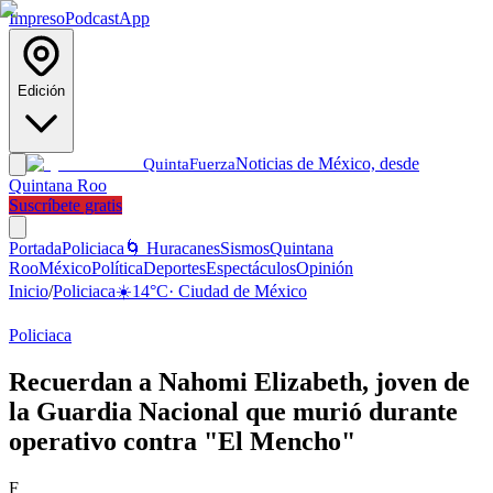
Impreso
Podcast
App
Edición
Noticias de México, desde
Quinta
Fuerza
Quintana Roo
Suscríbete gratis
Portada
Policiaca
🌀 Huracanes
Sismos
Quintana
Roo
México
Política
Deportes
Espectáculos
Opinión
Inicio
/
Policiaca
☀️
14
°C
·
Ciudad de México
Policiaca
Recuerdan a Nahomi Elizabeth, joven de
la Guardia Nacional que murió durante
operativo contra "El Mencho"
F