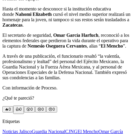
Hasta el momento se desconoce si la institución educativa
donde
Nahomi Elizabeth
cursó el nivel medio superior realizará un
homenaje para la joven, ni tampoco si sus restos serán trasladados a
Zacatecas
.
El secretario de seguridad,
Omar García Harfuch
, reconoció a los
elementos federales que perdieron la vida durante el operativo para
la captura de
Nemesio Oseguera Cervantes
, alias “
El Mencho
”.
A través de una publicación, el funcionario resaltó “la valentía,
profesionalismo y lealtad” del personal del Ejército Mexicano, la
Guardia Nacional y la Fuerza Aérea Mexicana, y al personal de
Operaciones Especiales de la Defensa Nacional. También expresó
sus condolencias a las familias.
Con información de Proceso.
¿Qué te pareció?
🔥
0
👍
0
😲
0
😢
0
😠
0
Etiquetas
Noticias Jalisco
Guardia Nacional
CJNG
El Mencho
Omar García