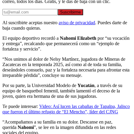
correo, todos los días. Gratis, y te das de baja con un clic.
Suscribirme
Al suscribirte aceptas nuestro
aviso de privacidad
. Puedes darte de
baja cuando quieras.
El equipo deportivo recordó a
Nahomi Elizabeth
por “su vocación
y entrega”, recalcando que permanecerá como un “ejemplo de
fortaleza y servicio”.
“Nos unimos al dolor de Nelsy Martínez, jugadora de Mineras de
Zacatecas en la temporada 2025, así como al de toda su familia,
deseándoles consuelo, paz y la fortaleza necesaria para afrontar esta
irreparable pérdida”, concluye su mensaje.
Por su parte, la Universidad Modelo de
Yucatán
, a través de su
equipo de basquetbol femenil, también lamentó el deceso de la
joven, quien era hermana de una de sus jugadoras.
Te puede interesar:
Video: Así lucen las cabañas de Tapalpa, Jalisco
que fueron el último refugio de “El Mencho”, líder del CJNG
“Acompañamos a su familia en su dolor. Descanse en paz,
querida
Nahomi
”, se lee en la imagen difundida en las redes
sociales del equipo.