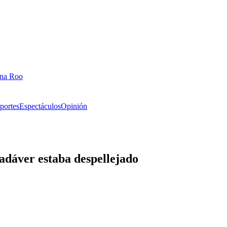
ana Roo
portes
Espectáculos
Opinión
adáver estaba despellejado