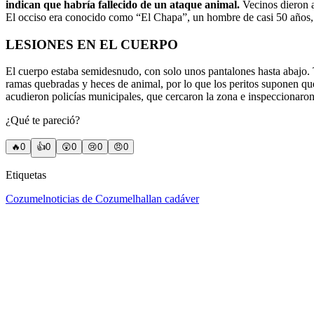
indican que habría fallecido de un ataque animal.
Vecinos dieron av
El occiso era conocido como “El Chapa”, un hombre de casi 50 años, 
LESIONES EN EL CUERPO
El cuerpo estaba semidesnudo, con solo unos pantalones hasta abajo. T
ramas quebradas y heces de animal, por lo que los peritos suponen que
acudieron policías municipales, que cercaron la zona e inspeccionaron 
¿Qué te pareció?
🔥
0
👍
0
😲
0
😢
0
😠
0
Etiquetas
Cozumel
noticias de Cozumel
hallan cadáver