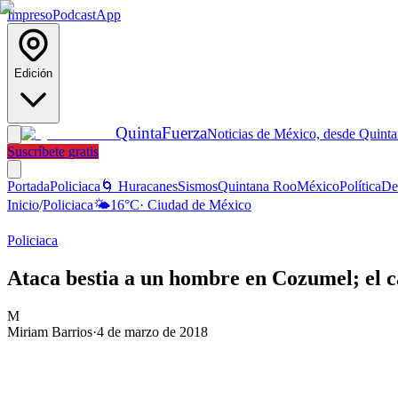
Impreso
Podcast
App
Edición
Quinta
Fuerza
Noticias de México, desde Quint
Suscríbete gratis
Portada
Policiaca
🌀 Huracanes
Sismos
Quintana Roo
México
Política
De
Inicio
/
Policiaca
🌤️
16
°C
·
Ciudad de México
Policiaca
Ataca bestia a un hombre en Cozumel; el c
M
Miriam Barrios
·
4 de marzo de 2018