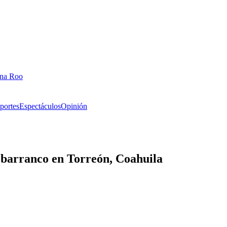
ana Roo
portes
Espectáculos
Opinión
 barranco en Torreón, Coahuila