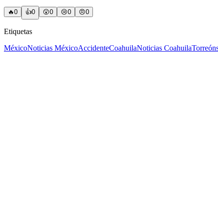
🔥
0
👍
0
😲
0
😢
0
😠
0
Etiquetas
México
Noticias México
Accidente
Coahuila
Noticias Coahuila
Torreón