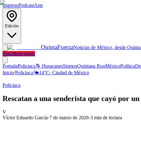
Impreso
Podcast
App
Edición
Quinta
Fuerza
Noticias de México, desde Quint
Suscríbete gratis
Portada
Policiaca
🌀 Huracanes
Sismos
Quintana Roo
México
Política
De
Inicio
/
Policiaca
🌤️
14
°C
·
Ciudad de México
Policiaca
Rescatan a una senderista que cayó por un
V
Víctor Eduardo García
·
7 de marzo de 2026
·
3
min de lectura