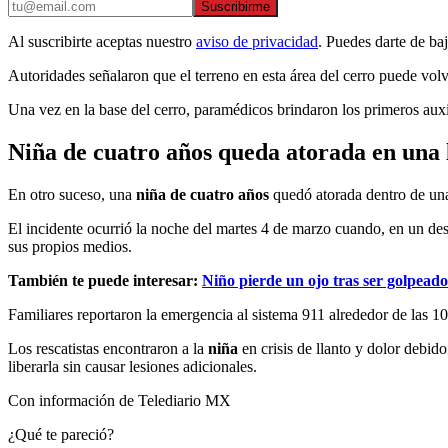
Suscribirme
Al suscribirte aceptas nuestro
aviso de privacidad
. Puedes darte de ba
Autoridades señalaron que el terreno en esta área del cerro puede vol
Una vez en la base del cerro, paramédicos brindaron los primeros auxi
Niña de cuatro años queda atorada en una
En otro suceso, una
niña de cuatro años
quedó atorada dentro de una
El incidente ocurrió la noche del martes 4 de marzo cuando, en un de
sus propios medios.
También te puede interesar:
Niño pierde un ojo tras ser golpead
Familiares reportaron la emergencia al sistema 911 alrededor de las 
Los rescatistas encontraron a la
niña
en crisis de llanto y dolor debi
liberarla sin causar lesiones adicionales.
Con información de Telediario MX
¿Qué te pareció?