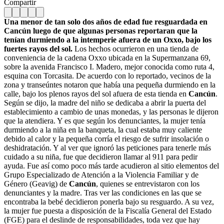
Compartir
Una menor de tan solo dos años de edad fue resguardada en
Cancún luego de que algunas personas reportaran que la
tenían durmiendo a la intemperie afuera de un Oxxo, bajo los
fuertes rayos del sol.
Los hechos ocurrieron en una tienda de
conveniencia de la cadena Oxxo ubicada en la Supermanzana 69,
sobre la avenida Francisco I. Madero, mejor conocida como ruta 4,
esquina con Torcasita. De acuerdo con lo reportado, vecinos de la
zona y transeúntes notaron que había una pequeña durmiendo en la
calle, bajo los plenos rayos del sol afuera de esta tienda en
Cancún
.
Según se dijo, la madre del niño se dedicaba a abrir la puerta del
establecimiento a cambio de unas monedas, y las personas le dijeron
que la atendiera. Y es que según los denunciantes, la mujer tenía
durmiendo a la niña en la banqueta, la cual estaba muy caliente
debido al calor y la pequeña corría el riesgo de sufrir insolación o
deshidratación. Y al ver que ignoró las peticiones para tenerle más
cuidado a su niña, fue que decidieron llamar al 911 para pedir
ayuda. Fue así como poco más tarde acudieron al sitio elementos del
Grupo Especializado de Atención a la Violencia Familiar y de
Género (Geavig) de
Cancún
, quienes se entrevistaron con los
denunciantes y la madre. Tras ver las condiciones en las que se
encontraba la bebé decidieron ponerla bajo su resguardo. A su vez,
la mujer fue puesta a disposición de la Fiscalía General del Estado
(FGE) para el deslinde de responsabilidades, toda vez que hay