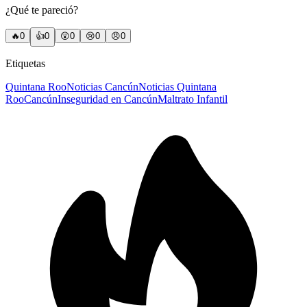
¿Qué te pareció?
🔥
0
👍
0
😲
0
😢
0
😠
0
Etiquetas
Quintana Roo
Noticias Cancún
Noticias Quintana
Roo
Cancún
Inseguridad en Cancún
Maltrato Infantil