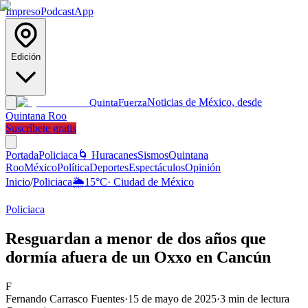
Impreso
Podcast
App
Edición
Noticias de México, desde
Quinta
Fuerza
Quintana Roo
Suscríbete gratis
Portada
Policiaca
🌀 Huracanes
Sismos
Quintana
Roo
México
Política
Deportes
Espectáculos
Opinión
Inicio
/
Policiaca
🌦️
15
°C
·
Ciudad de México
Policiaca
Resguardan a menor de dos años que
dormía afuera de un Oxxo en Cancún
F
Fernando Carrasco Fuentes
·
15 de mayo de 2025
·
3
min de lectura