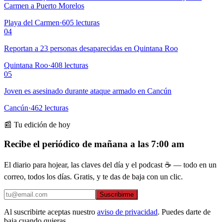
Carmen a Puerto Morelos
Playa del Carmen
·
605
lecturas
04
Reportan a 23 personas desaparecidas en Quintana Roo
Quintana Roo
·
408
lecturas
05
Joven es asesinado durante ataque armado en Cancún
Cancún
·
462
lecturas
📰 Tu edición de hoy
Recibe el periódico de mañana a las 7:00 am
El diario para hojear, las claves del día y el podcast ☕ — todo en un
correo, todos los días. Gratis, y te das de baja con un clic.
Suscribirme
Al suscribirte aceptas nuestro
aviso de privacidad
. Puedes darte de
baja cuando quieras.