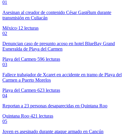
01
Asesinan al creador de contenido César Gastélum durante
transmisión en Culiacán
México
·
12
lecturas
02
Denuncian caso de presunto acoso en hotel BlueBay Grand
Esmeralda de Playa del Carmen
Playa del Carmen
·
596
lecturas
03
Fallece trabajador de Xcaret en accidente en tramo de Playa del
Carmen a Puerto Morelos
Playa del Carmen
·
623
lecturas
04
Reportan a 23 personas desaparecidas en Quintana Roo
Quintana Roo
·
421
lecturas
05
Joven es asesinado durante ataque armado en Cancún