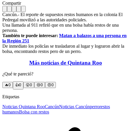
Compartir
Cancún.- El reporte de supuestos restos humanos en la colonia El
Pedregal movilizó a las autoridades policiales.
Una llamada al 911 refirió que en una bolsa había restos de una
persona.
También te puede interesar:
Matan a balazos a una persona en
la Región 251
De inmediato los policías se trasladaron al lugar y lograron abrir la
bolsa, encontrando restos pero de un perro.
Más noticias de Quintana Roo
¿Qué te pareció?
🔥
0
👍
0
😲
0
😢
0
😠
0
Etiquetas
Noticias Quintana Roo
Cancún
Noticias Cancún
perro
restos
humanos
Bolsa con restos