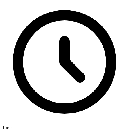
1
min