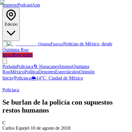
Impreso
Podcast
App
Edición
Noticias de México, desde
Quinta
Fuerza
Quintana Roo
Suscríbete gratis
Portada
Policiaca
🌀 Huracanes
Sismos
Quintana
Roo
México
Política
Deportes
Espectáculos
Opinión
Inicio
/
Policiaca
🌦️
14
°C
·
Ciudad de México
Policiaca
Se burlan de la policía con supuestos
restos humanos
C
Carlos Espejel
·
10 de agosto de 2018