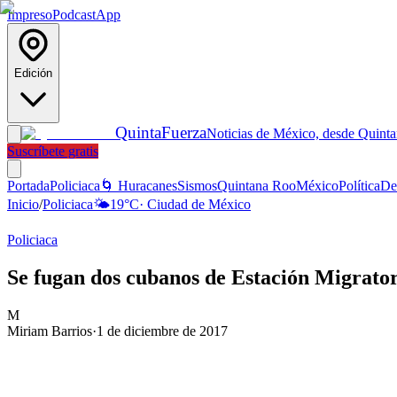
Impreso
Podcast
App
Edición
Quinta
Fuerza
Noticias de México, desde Quint
Suscríbete gratis
Portada
Policiaca
🌀 Huracanes
Sismos
Quintana Roo
México
Política
De
Inicio
/
Policiaca
🌤️
19
°C
·
Ciudad de México
Policiaca
Se fugan dos cubanos de Estación Migrato
M
Miriam Barrios
·
1 de diciembre de 2017