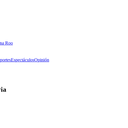
ana Roo
portes
Espectáculos
Opinión
ria