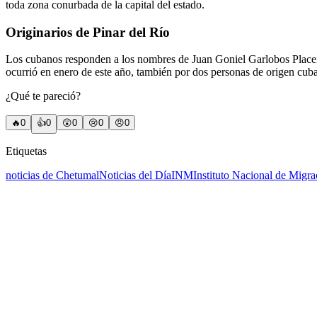
toda zona conurbada de la capital del estado.
Originarios de Pinar del Río
Los cubanos responden a los nombres de Juan Goniel Garlobos Placere
ocurrió en enero de este año, también por dos personas de origen cuba
¿Qué te pareció?
🔥
0
👍
0
😲
0
😢
0
😠
0
Etiquetas
noticias de Chetumal
Noticias del Día
INM
Instituto Nacional de Migra