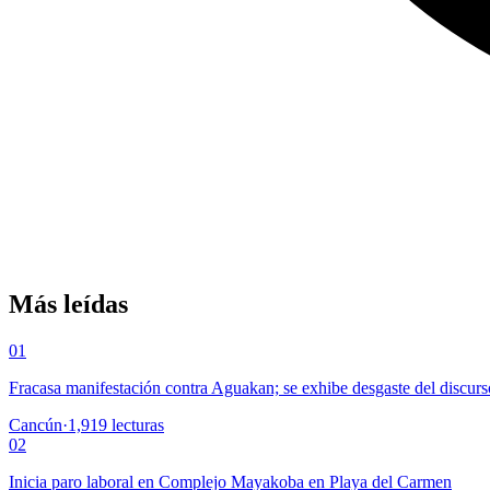
Más leídas
01
Fracasa manifestación contra Aguakan; se exhibe desgaste del discurs
Cancún
·
1,919
lecturas
02
Inicia paro laboral en Complejo Mayakoba en Playa del Carmen