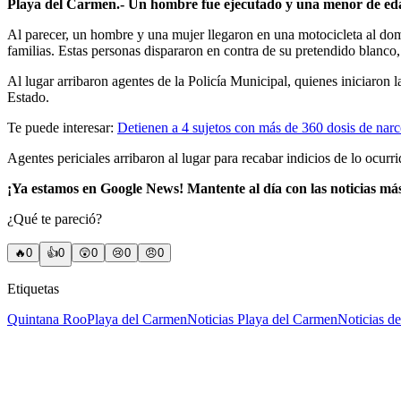
Playa del Carmen.- Un hombre fue ejecutado y una menor de edad 
Al parecer, un hombre y una mujer llegaron en una motocicleta al dom
familias. Estas personas dispararon en contra de su pretendido blanc
Al lugar arribaron agentes de la Policía Municipal, quienes iniciaron l
Estado.
Te puede interesar:
Detienen a 4 sujetos con más de 360 dosis de narc
Agentes periciales arribaron al lugar para recabar indicios de lo ocurri
¡Ya estamos en Google News! Mantente al día con las noticias má
¿Qué te pareció?
🔥
0
👍
0
😲
0
😢
0
😠
0
Etiquetas
Quintana Roo
Playa del Carmen
Noticias Playa del Carmen
Noticias d