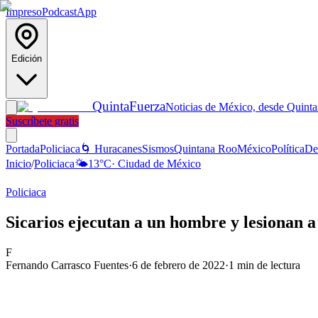
Impreso
Podcast
App
Edición
Quinta
Fuerza
Noticias de México, desde Quint
Suscríbete gratis
Portada
Policiaca
🌀 Huracanes
Sismos
Quintana Roo
México
Política
De
Inicio
/
Policiaca
🌤️
13
°C
·
Ciudad de México
Policiaca
Sicarios ejecutan a un hombre y lesionan 
F
Fernando Carrasco Fuentes
·
6 de febrero de 2022
·
1
min de lectura