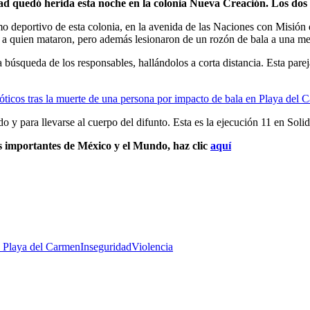
quedó herida esta noche en la colonia Nueva Creación. Los dos pr
o deportivo de esta colonia, en la avenida de las Naciones con Misión
o, a quien mataron, pero además lesionaron de un rozón de bala a una m
a búsqueda de los responsables, hallándolos a corta distancia. Esta parej
óticos tras la muerte de una persona por impacto de bala en Playa del 
do y para llevarse al cuerpo del difunto. Esta es la ejecución 11 en Soli
s importantes de México y el Mundo, haz clic
aquí
e Playa del Carmen
Inseguridad
Violencia