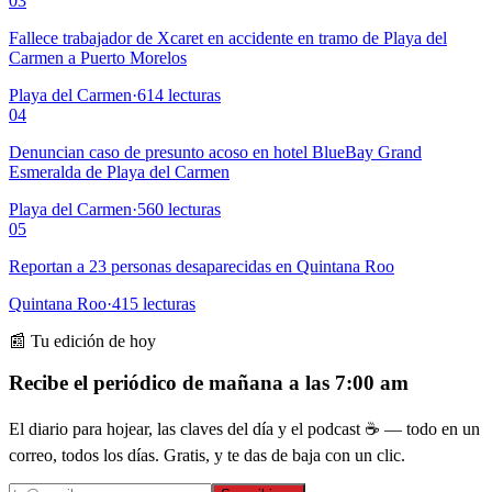
03
Fallece trabajador de Xcaret en accidente en tramo de Playa del
Carmen a Puerto Morelos
Playa del Carmen
·
614
lecturas
04
Denuncian caso de presunto acoso en hotel BlueBay Grand
Esmeralda de Playa del Carmen
Playa del Carmen
·
560
lecturas
05
Reportan a 23 personas desaparecidas en Quintana Roo
Quintana Roo
·
415
lecturas
📰 Tu edición de hoy
Recibe el periódico de mañana a las 7:00 am
El diario para hojear, las claves del día y el podcast ☕ — todo en un
correo, todos los días. Gratis, y te das de baja con un clic.