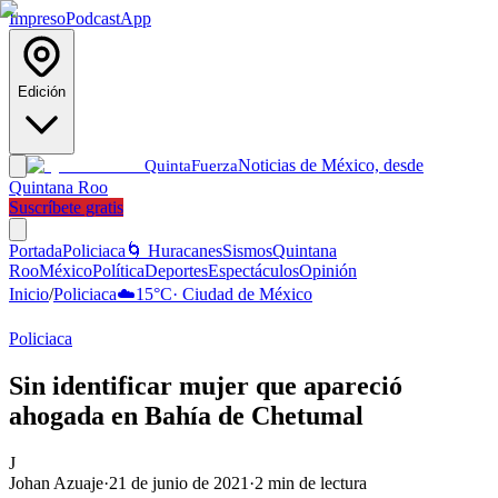
Impreso
Podcast
App
Edición
Noticias de México, desde
Quinta
Fuerza
Quintana Roo
Suscríbete gratis
Portada
Policiaca
🌀 Huracanes
Sismos
Quintana
Roo
México
Política
Deportes
Espectáculos
Opinión
Inicio
/
Policiaca
☁️
15
°C
·
Ciudad de México
Policiaca
Sin identificar mujer que apareció
ahogada en Bahía de Chetumal
J
Johan Azuaje
·
21 de junio de 2021
·
2
min de lectura