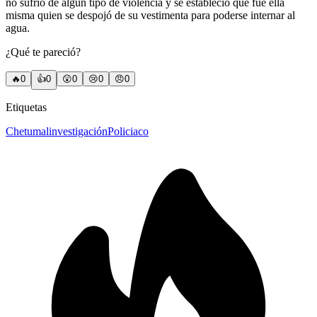
no sufrió de algún tipo de violencia y se estableció que fue ella
misma quien se despojó de su vestimenta para poderse internar al
agua.
¿Qué te pareció?
🔥
0
👍
0
😲
0
😢
0
😠
0
Etiquetas
Chetumal
investigación
Policiaco