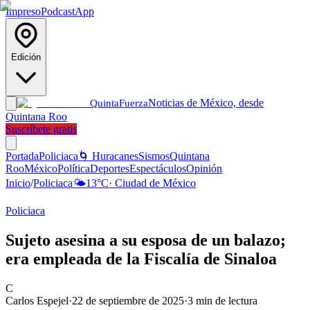
Impreso
Podcast
App
Edición
Noticias de México, desde
Quinta
Fuerza
Quintana Roo
Suscríbete gratis
Portada
Policiaca
🌀 Huracanes
Sismos
Quintana
Roo
México
Política
Deportes
Espectáculos
Opinión
Inicio
/
Policiaca
🌤️
13
°C
·
Ciudad de México
Policiaca
Sujeto asesina a su esposa de un balazo;
era empleada de la Fiscalía de Sinaloa
C
Carlos Espejel
·
22 de septiembre de 2025
·
3
min de lectura