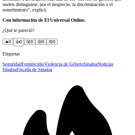
suelen distinguirse, por el desprecio, la discriminación o el
sometimiento", explicó.
Con información de El Universal Online.
¿Qué te pareció?
🔥
0
👍
0
😲
0
😢
0
😠
0
Etiquetas
Seguridad
Feminicidio
Violencia de Género
Sinaloa
Noticias
Sinaloa
Fiscalía de Sinaloa