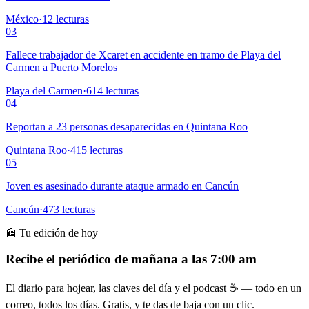
México
·
12
lecturas
03
Fallece trabajador de Xcaret en accidente en tramo de Playa del
Carmen a Puerto Morelos
Playa del Carmen
·
614
lecturas
04
Reportan a 23 personas desaparecidas en Quintana Roo
Quintana Roo
·
415
lecturas
05
Joven es asesinado durante ataque armado en Cancún
Cancún
·
473
lecturas
📰 Tu edición de hoy
Recibe el periódico de mañana a las 7:00 am
El diario para hojear, las claves del día y el podcast ☕ — todo en un
correo, todos los días. Gratis, y te das de baja con un clic.