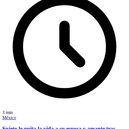
3
min
México
Sujeto le quita la vida a su esposa y amante tras