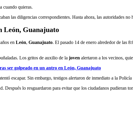
ja cuando quieras.
aban las diligencias correspondientes. Hasta ahora, las autoridades no
en León, Guanajuato
 años en
León
,
Guanajuato
. El pasado 14 de enero alrededor de las 8
puñaladas. Los gritos de auxilio de la
joven
alertaron a los vecinos, qui
tras ser golpeado en un antro en León, Guanajuato
ntentó escapar. Sin embargo, testigos alertaron de inmediato a la Policí
. Después lo resguardaron para evitar que los ciudadanos pudieran toma