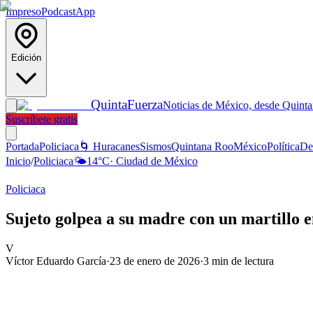
Impreso
Podcast
App
Edición
Quinta
Fuerza
Noticias de México, desde Quint
Suscríbete gratis
Portada
Policiaca
🌀 Huracanes
Sismos
Quintana Roo
México
Política
De
Inicio
/
Policiaca
🌤️
14
°C
·
Ciudad de México
Policiaca
Sujeto golpea a su madre con un martillo 
V
Víctor Eduardo García
·
23 de enero de 2026
·
3
min de lectura