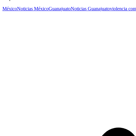
México
Noticias México
Guanajuato
Noticias Guanajuato
violencia con