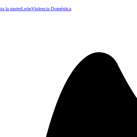
tra la mujer
León
Violencia Doméstica