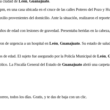
la ciudad de
León
,
Guanajuato
.
0 pm, en una casa ubicada en el cruce de las calles Potrero del Pozo y 
ilio provenientes del domicilio. Ante la situación, realizaron el repor
años de edad con lesiones de gravedad. Presentaba heridas en la cabeza
aron de urgencia a un hospital en
León
,
Guanajuato
. Su estado de salu
os de edad. El sujeto fue asegurado por la Policía Municipal de
León
,
G
úblico. La Fiscalía General del Estado de
Guanajuato
abrió una carpeta
rreo, todos los días. Gratis, y te das de baja con un clic.