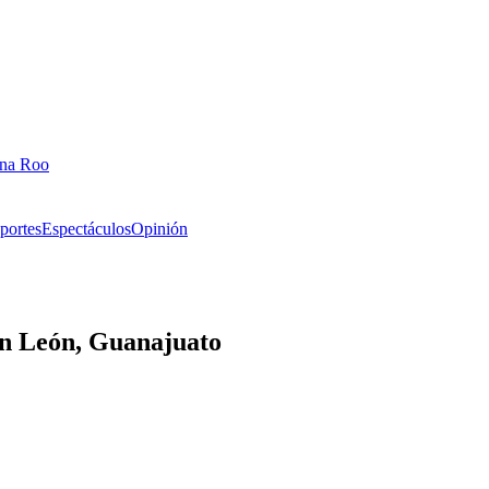
ana Roo
portes
Espectáculos
Opinión
en León, Guanajuato