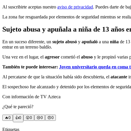
Al suscribirte aceptas nuestro
aviso de privacidad
. Puedes darte de ba
La zona fue resguardada por elementos de seguridad mientras se realiz
Sujeto abusa y apuñala a niña de 13 años 
En un suceso diferente, un
sujeto abusó
y
apuñaló
a una
niña
de 13
entrar en un terreno baldío.
Una vez en el lugar, el
agresor
cometió el
abuso
y le propinó varias 
También te puede interesar:
Joven universitario queda en coma 
Al percatarse de que la situación había sido descubierta, el
atacante
i
El sospechoso fue alcanzado y detenido por los elementos de seguridad
Con información de TV Azteca
¿Qué te pareció?
🔥
0
👍
0
😲
0
😢
0
😠
0
Etiquetas