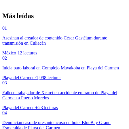
Más leídas
01
Asesinan al creador de contenido César Gastélum durante
transmisión en Culiacán
México
·
12
lecturas
02
Inicia paro laboral en Complejo Mayakoba en Playa del Carmen
Playa del Carmen
·
1,998
lecturas
03
Fallece trabajador de Xcaret en accidente en tramo de Playa del
Carmen a Puerto Morelos
Playa del Carmen
·
623
lecturas
04
Denuncian caso de presunto acoso en hotel BlueBay Grand
Esmeralda de Playa del Carmen