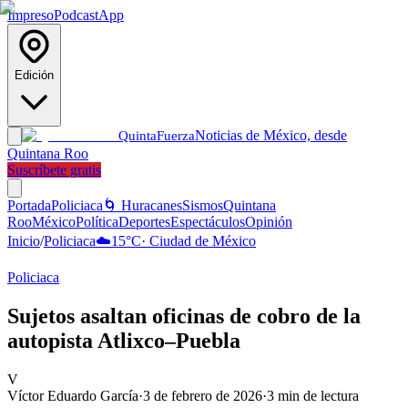
Impreso
Podcast
App
Edición
Noticias de México, desde
Quinta
Fuerza
Quintana Roo
Suscríbete gratis
Portada
Policiaca
🌀 Huracanes
Sismos
Quintana
Roo
México
Política
Deportes
Espectáculos
Opinión
Inicio
/
Policiaca
☁️
15
°C
·
Ciudad de México
Policiaca
Sujetos asaltan oficinas de cobro de la
autopista Atlixco–Puebla
V
Víctor Eduardo García
·
3 de febrero de 2026
·
3
min de lectura