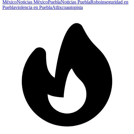
México
Noticias México
Puebla
Noticias Puebla
Robo
inseguridad en
Puebla
violencia en Puebla
Atlixco
autopista