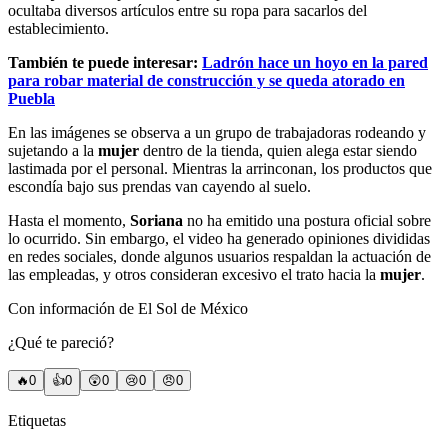
ocultaba diversos artículos entre su ropa para sacarlos del
establecimiento.
También te puede interesar:
Ladrón hace un hoyo en la pared
para robar material de construcción y se queda atorado en
Puebla
En las imágenes se observa a un grupo de trabajadoras rodeando y
sujetando a la
mujer
dentro de la tienda, quien alega estar siendo
lastimada por el personal. Mientras la arrinconan, los productos que
escondía bajo sus prendas van cayendo al suelo.
Hasta el momento,
Soriana
no ha emitido una postura oficial sobre
lo ocurrido. Sin embargo, el video ha generado opiniones divididas
en redes sociales, donde algunos usuarios respaldan la actuación de
las empleadas, y otros consideran excesivo el trato hacia la
mujer
.
Con información de El Sol de México
¿Qué te pareció?
🔥
0
👍
0
😲
0
😢
0
😠
0
Etiquetas