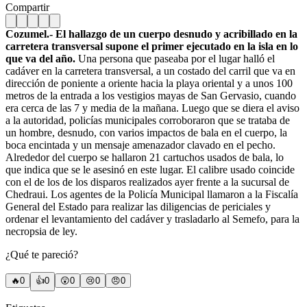
Compartir
Cozumel.- El hallazgo de un cuerpo desnudo y acribillado en la
carretera transversal supone el primer ejecutado en la isla en lo
que va del año.
Una persona que paseaba por el lugar halló el
cadáver en la carretera transversal, a un costado del carril que va en
dirección de poniente a oriente hacia la playa oriental y a unos 100
metros de la entrada a los vestigios mayas de San Gervasio, cuando
era cerca de las 7 y media de la mañana.
Luego que se diera el aviso
a la autoridad, policías municipales corroboraron que se trataba de
un hombre, desnudo, con varios impactos de bala en el cuerpo, la
boca encintada y un mensaje amenazador clavado en el pecho.
Alrededor del cuerpo se hallaron 21 cartuchos usados de bala, lo
que indica que se le asesinó en este lugar. El calibre usado coincide
con el de los de los disparos realizados ayer frente a la sucursal de
Chedraui. Los agentes de la Policía Municipal llamaron a la Fiscalía
General del Estado para realizar las diligencias de periciales y
ordenar el levantamiento del cadáver y trasladarlo al Semefo, para la
necropsia de ley.
¿Qué te pareció?
🔥
0
👍
0
😲
0
😢
0
😠
0