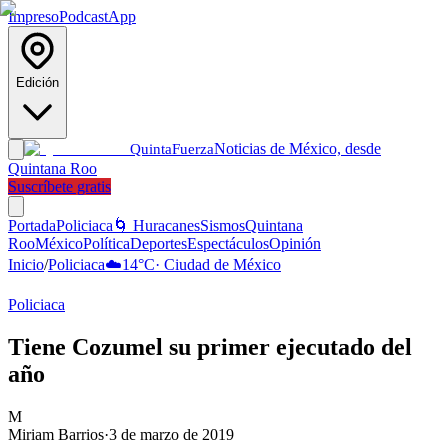
Impreso
Podcast
App
Edición
Noticias de México, desde
Quinta
Fuerza
Quintana Roo
Suscríbete gratis
Portada
Policiaca
🌀 Huracanes
Sismos
Quintana
Roo
México
Política
Deportes
Espectáculos
Opinión
Inicio
/
Policiaca
☁️
14
°C
·
Ciudad de México
Policiaca
Tiene Cozumel su primer ejecutado del
año
M
Miriam Barrios
·
3 de marzo de 2019