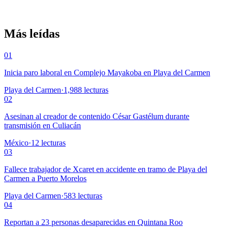
Más leídas
01
Inicia paro laboral en Complejo Mayakoba en Playa del Carmen
Playa del Carmen
·
1,988
lecturas
02
Asesinan al creador de contenido César Gastélum durante
transmisión en Culiacán
México
·
12
lecturas
03
Fallece trabajador de Xcaret en accidente en tramo de Playa del
Carmen a Puerto Morelos
Playa del Carmen
·
583
lecturas
04
Reportan a 23 personas desaparecidas en Quintana Roo