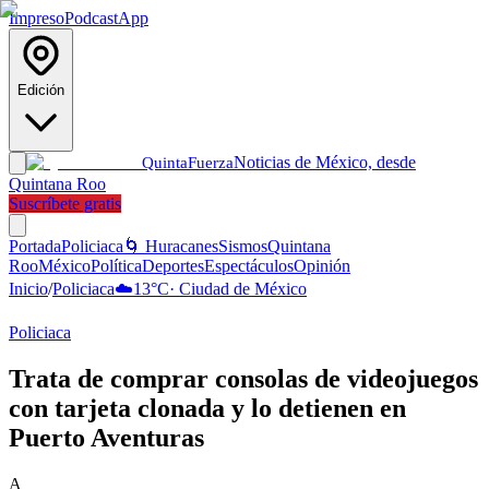
Impreso
Podcast
App
Edición
Noticias de México, desde
Quinta
Fuerza
Quintana Roo
Suscríbete gratis
Portada
Policiaca
🌀 Huracanes
Sismos
Quintana
Roo
México
Política
Deportes
Espectáculos
Opinión
Inicio
/
Policiaca
☁️
13
°C
·
Ciudad de México
Policiaca
Trata de comprar consolas de videojuegos
con tarjeta clonada y lo detienen en
Puerto Aventuras
A