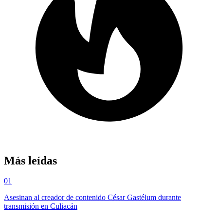
Más leídas
01
Asesinan al creador de contenido César Gastélum durante
transmisión en Culiacán