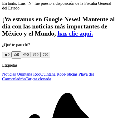
En tanto, Luis "N" fue puesto a disposición de la Fiscalía General
del Estado.
¡Ya estamos en Google News! Mantente al
día con las noticias más importantes de
México y el Mundo,
haz clic aquí.
¿Qué te pareció?
🔥
0
👍
0
😲
0
😢
0
😠
0
Etiquetas
Noticias Quintana Roo
Quintana Roo
Noticias Playa del
Carmen
ladrón
Tarjeta clonada