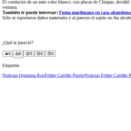
El conductor de un auto color blanco, con placas de Chiapas, decidió 
ventana.
También te puede interesar:
Fuma marihuana en casa abandonada
Sólo se reportaron daños materiales y al parecer el sujeto no iba alcoh
¿Qué te pareció?
🔥
0
👍
0
😲
0
😢
0
😠
0
Etiquetas
Noticias Quintana Roo
Felipe Carrillo Puerto
Noticias Felipe Carrillo 