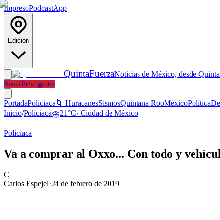
Impreso
Podcast
App
Edición
Quinta
Fuerza
Noticias de México, desde Quint
Suscríbete gratis
Portada
Policiaca
🌀 Huracanes
Sismos
Quintana Roo
México
Política
De
Inicio
/
Policiaca
⛈️
21
°C
·
Ciudad de México
Policiaca
Va a comprar al Oxxo... Con todo y vehícu
C
Carlos Espejel
·
24 de febrero de 2019