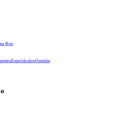
ana Roo
portes
Espectáculos
Opinión
lo