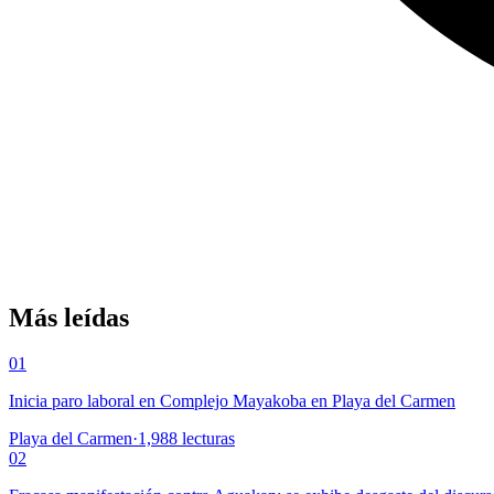
Más leídas
01
Inicia paro laboral en Complejo Mayakoba en Playa del Carmen
Playa del Carmen
·
1,988
lecturas
02