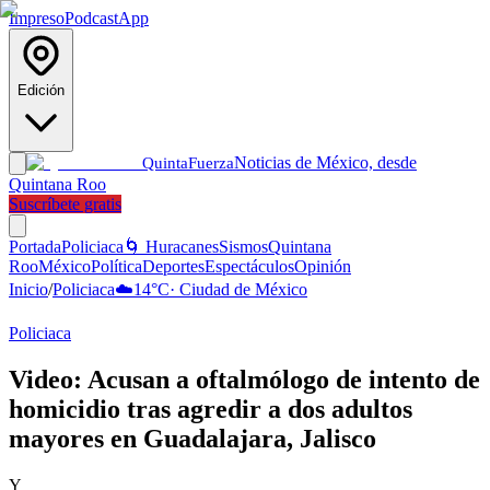
Impreso
Podcast
App
Edición
Noticias de México, desde
Quinta
Fuerza
Quintana Roo
Suscríbete gratis
Portada
Policiaca
🌀 Huracanes
Sismos
Quintana
Roo
México
Política
Deportes
Espectáculos
Opinión
Inicio
/
Policiaca
☁️
14
°C
·
Ciudad de México
Policiaca
Video: Acusan a oftalmólogo de intento de
homicidio tras agredir a dos adultos
mayores en Guadalajara, Jalisco
Y