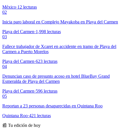
México
·
12
lecturas
02
Inicia paro laboral en Complejo Mayakoba en Playa del Carmen
Playa del Carmen
·
1,998
lecturas
03
Fallece trabajador de Xcaret en accidente en tramo de Playa del
Carmen a Puerto Morelos
Playa del Carmen
·
623
lecturas
04
Denuncian caso de presunto acoso en hotel BlueBay Grand
Esmeralda de Playa del Carmen
Playa del Carmen
·
596
lecturas
05
Reportan a 23 personas desaparecidas en Quintana Roo
Quintana Roo
·
421
lecturas
📰 Tu edición de hoy