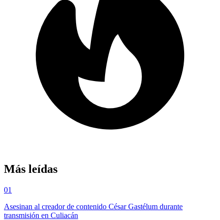
Más leídas
01
Asesinan al creador de contenido César Gastélum durante
transmisión en Culiacán