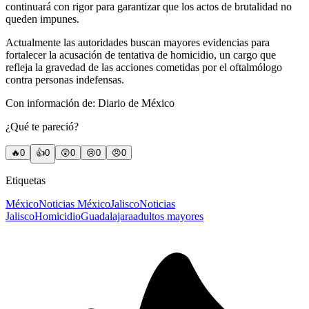
continuará con rigor para garantizar que los actos de brutalidad no
queden impunes.
Actualmente las autoridades buscan mayores evidencias para
fortalecer la acusación de tentativa de homicidio, un cargo que
refleja la gravedad de las acciones cometidas por el oftalmólogo
contra personas indefensas.
Con información de: Diario de México
¿Qué te pareció?
🔥
0
👍
0
😲
0
😢
0
😠
0
Etiquetas
México
Noticias México
Jalisco
Noticias
Jalisco
Homicidio
Guadalajara
adultos mayores