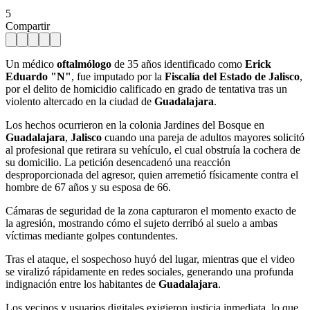
5
Compartir
Un médico
oftalmólogo
de 35 años identificado como
Erick
Eduardo "N"
, fue imputado por la
Fiscalía del Estado de Jalisco
,
por el delito de homicidio calificado en grado de tentativa tras un
violento altercado en la ciudad de
Guadalajara
.
Los hechos ocurrieron en la colonia Jardines del Bosque en
Guadalajara
,
Jalisco
cuando una pareja de adultos mayores solicitó
al profesional que retirara su vehículo, el cual obstruía la cochera de
su domicilio. La petición desencadenó una reacción
desproporcionada del agresor, quien arremetió físicamente contra el
hombre de 67 años y su esposa de 66.
Cámaras de seguridad de la zona capturaron el momento exacto de
la agresión, mostrando cómo el sujeto derribó al suelo a ambas
víctimas mediante golpes contundentes.
Tras el ataque, el sospechoso huyó del lugar, mientras que el video
se viralizó rápidamente en redes sociales, generando una profunda
indignación entre los habitantes de
Guadalajara
.
Los vecinos y usuarios digitales exigieron justicia inmediata, lo que