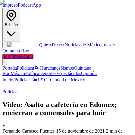
Impreso
Podcast
App
Edición
Noticias de México, desde
Quinta
Fuerza
Quintana Roo
Suscríbete gratis
Portada
Policiaca
🌀 Huracanes
Sismos
Quintana
Roo
México
Política
Deportes
Espectáculos
Opinión
Inicio
/
Policiaca
🌤️
13
°C
·
Ciudad de México
Policiaca
Video: Asalto a cafetería en Edomex;
encierran a comensales para huir
F
Fernando Carrasco Fuentes
·
15 de noviembre de 2021
·
2
min de