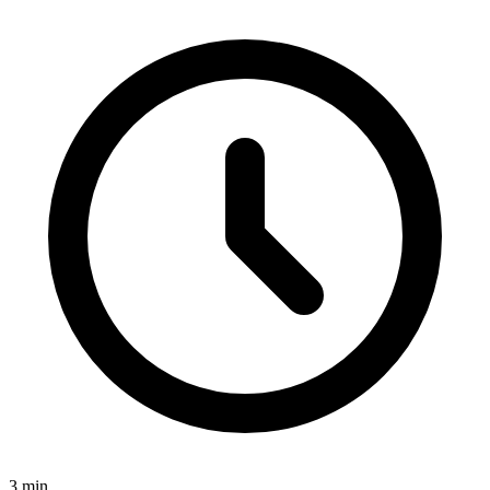
3
min