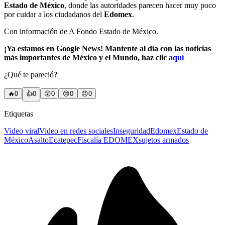
Estado de México
, donde las autoridades parecen hacer muy poco
por cuidar a los ciudadanos del
Edomex
.
Con información de A Fondo Estado de México.
¡Ya estamos en Google News! Mantente al día con las noticias
más importantes de México y el Mundo, haz clic
aquí
¿Qué te pareció?
🔥
0
👍
0
😲
0
😢
0
😠
0
Etiquetas
Video viral
Video en redes sociales
Inseguridad
Edomex
Estado de
México
Asalto
Ecatepec
Fiscalía EDOMEX
sujetos armados