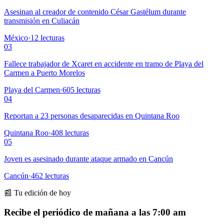
Asesinan al creador de contenido César Gastélum durante
transmisión en Culiacán
México
·
12
lecturas
03
Fallece trabajador de Xcaret en accidente en tramo de Playa del
Carmen a Puerto Morelos
Playa del Carmen
·
605
lecturas
04
Reportan a 23 personas desaparecidas en Quintana Roo
Quintana Roo
·
408
lecturas
05
Joven es asesinado durante ataque armado en Cancún
Cancún
·
462
lecturas
📰 Tu edición de hoy
Recibe el periódico de mañana a las 7:00 am