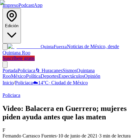
Impreso
Podcast
App
Edición
Noticias de México, desde
Quinta
Fuerza
Quintana Roo
Suscríbete gratis
Portada
Policiaca
🌀 Huracanes
Sismos
Quintana
Roo
México
Política
Deportes
Espectáculos
Opinión
Inicio
/
Policiaca
☁️
14
°C
·
Ciudad de México
Policiaca
Video: Balacera en Guerrero; mujeres
piden ayuda antes que las maten
F
Fernando Carrasco Fuentes
·
10 de junio de 2021
·
3
min de lectura