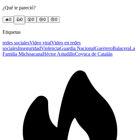
¿Qué te pareció?
🔥
0
👍
0
😲
0
😢
0
😠
0
Etiquetas
redes sociales
Video viral
Video en redes
sociales
Inseguridad
Violencia
Guardia Nacional
Guerrero
Balacera
La
Familia Michoacana
Héctor Astudillo
Coyuca de Catalán