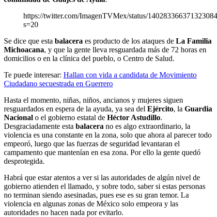
https://twitter.com/ImagenTVMex/status/14028336637132308
s=20
Se dice que esta
balacera
es producto de los ataques de
La Familia
Michoacana
, y que la gente lleva resguardada más de 72 horas en
domicilios o en la clínica del pueblo, o Centro de Salud.
Te puede interesar:
Hallan con vida a candidata de Movimiento
Ciudadano secuestrada en Guerrero
Hasta el momento, niñas, niños, ancianos y mujeres siguen
resguardados en espera de la ayuda, ya sea del
Ejército
, la
Guardia
Nacional
o el gobierno estatal de
Héctor Astudillo
.
Desgraciadamente esta
balacera
no es algo extraordinario, la
violencia es una constante en la zona, solo que ahora al parecer todo
empeoró, luego que las fuerzas de seguridad levantaran el
campamento que mantenían en esa zona. Por ello la gente quedó
desprotegida.
Habrá que estar atentos a ver si las autoridades de algún nivel de
gobierno atienden el llamado, y sobre todo, saber si estas personas
no terminan siendo asesinadas, pues ese es su gran temor. La
violencia en algunas zonas de México solo empeora y las
autoridades no hacen nada por evitarlo.