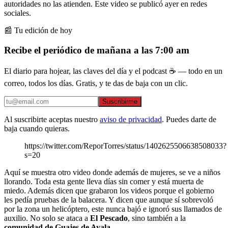
autoridades no las atienden. Este video se publicó ayer en redes
sociales.
📰 Tu edición de hoy
Recibe el periódico de mañana a las 7:00 am
El diario para hojear, las claves del día y el podcast ☕ — todo en un
correo, todos los días. Gratis, y te das de baja con un clic.
Suscribirme
Al suscribirte aceptas nuestro
aviso de privacidad
. Puedes darte de
baja cuando quieras.
https://twitter.com/ReporTorres/status/1402625506638508033?
s=20
Aquí se muestra otro video donde además de mujeres, se ve a niños
llorando. Toda esta gente lleva días sin comer y está muerta de
miedo. Además dicen que grabaron los videos porque el gobierno
les pedía pruebas de la balacera. Y dicen que aunque sí sobrevoló
por la zona un helicóptero, este nunca bajó e ignoró sus llamados de
auxilio. No solo se ataca a
El Pescado
, sino también a la
comunidad de Guajes de Ayala
.