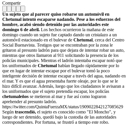
Compartir
Un sujeto que al parecer quiso robarse un automóvil en
Chetumal intentó escaparse nadando. Pese a los esfuerzos del
hombre, acabó siendo detenido por las autoridades este
domingo 6 de abril.
Los hechos ocurrieron la mañana de este
domingo cuando un sujeto fue captado dando un cristalazo a un
automóvil estacionado en el bulevar de
Chetumal
, cerca del Centro
Social Buenavista. Testigos que se encontraban por la zona le
gritaron al presunto ladrón para que dejara de intentar robar un auto,
mientras que otros llamaron al 911 solicitando la presencia de los
policías municipales. Mientras el ladrón intentaba escapar notó que
los uniformados de
Chetumal
habían llegado rápidamente por lo
que en lugar de intentar escapar por el bulevar tomó la poco
inteligente decisión de intentar escapar a través del agua, nadando en
el mar. Y es que el agua presentaba fuerte oleaje, por lo que se le
hizo difícil avanzar. Además, luego que los ciudadanos le avisaran a
los uniformados que el sujeto pretendía escapar, los policías
chetumaleños
se metieron al mar y fue así como lograron
aprehender al presunto ladrón.
https://twitter.com/QuintaFuerzaMX/status/1909022842127085629
Según
trascendió,
el sujeto es conocido como "El Moncho", y
luego de ser detenido, quedó bajo la custodia de las autoridades
correspondientes. Por fortuna, se frustró a tiempo este robo.