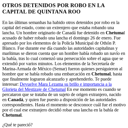
OTROS DETENIDOS POR ROBO EN LA
CAPITAL DE QUINTANA ROO
En las últimas semanhas ha habido otros detenidos por robo en la
capital del estado, como un extrenjero que estaba robando una
lancha. Un hombre originario de Canadá fue detenido en
Chetuma
l
acusado de haber robado una lancha el domingo 26 de enero. Fue
apresado por los elementos de la Policía Municipal de Othón P.
Blanco. Fue durante ese día cuando las autoridades capitalinas y
marítimas se dieron cuenta que un hombre había robado un navío en
la bahía, tras lo cual comenzó una persecución sobre el agua que se
extendió por varios minutos. Los elementos de la Secretaría de
Marina-Armada de México (Semar) fueron quienes persiguieron al
hombre que se había robado una embarcación en
Chetumal
, hasta
que finalmente lograron alcanzarlo y aprehenderlo. Te puede
interesar:
Devuelve Mara Lezama su brillo e importancia a la
Glorieta del Mestizaje de Chetumal
En ese momento es cuando se
percataron que se trataba de un sujeto de origen extranjero, nacido
en
Canadá
, y quien fue puesto a disposición de las autoridades
correspondientes. Hasta el momento se desconoce cuál fue el motivo
por el cual ese extranjero decidió robar una lancha en la bahía de
Chetumal
.
¿Qué te pareció?