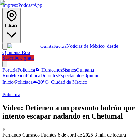
Impreso
Podcast
App
Edición
Noticias de México, desde
Quinta
Fuerza
Quintana Roo
Suscríbete gratis
Portada
Policiaca
🌀 Huracanes
Sismos
Quintana
Roo
México
Política
Deportes
Espectáculos
Opinión
Inicio
/
Policiaca
☁️
20
°C
·
Ciudad de México
Policiaca
Video: Detienen a un presunto ladrón que
intentó escapar nadando en Chetumal
F
Fernando Carrasco Fuentes
·
6 de abril de 2025
·
3
min de lectura