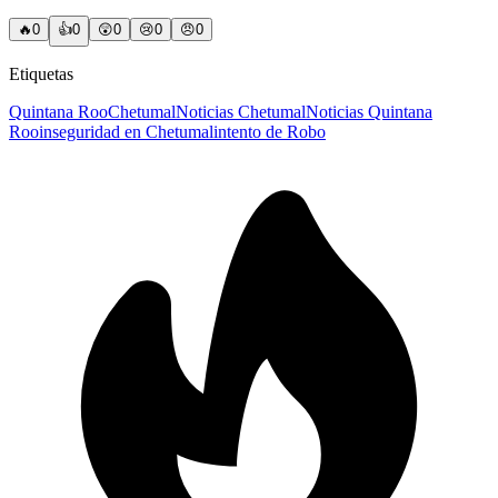
🔥
0
👍
0
😲
0
😢
0
😠
0
Etiquetas
Quintana Roo
Chetumal
Noticias Chetumal
Noticias Quintana
Roo
inseguridad en Chetumal
intento de Robo