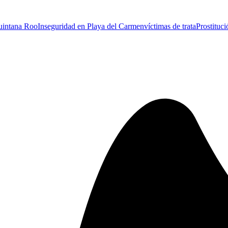
uintana Roo
Inseguridad en Playa del Carmen
víctimas de trata
Prostituc