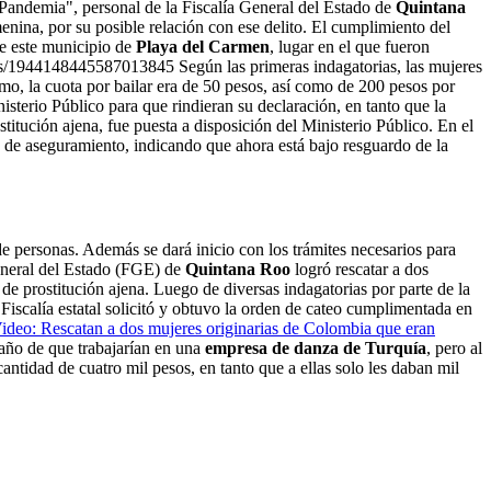
Pandemia", personal de la Fiscalía General del Estado de
Quintana
nina, por su posible relación con ese delito. El cumplimiento del
de este municipio de
Playa del Carmen
, lugar en el que fueron
us/1944148445587013845 Según las primeras indagatorias, las mujeres
smo, la cuota por bailar era de 50 pesos, así como de 200 pesos por
nisterio Público para que rindieran su declaración, en tanto que la
titución ajena, fue puesta a disposición del Ministerio Público. En el
 de aseguramiento, indicando que ahora está bajo resguardo de la
e personas. Además se dará inicio con los trámites necesarios para
General del Estado (FGE) de
Quintana Roo
logró rescatar a dos
de prostitución ajena. Luego de diversas indagatorias por parte de la
Fiscalía estatal solicitó y obtuvo la orden de cateo cumplimentada en
ideo: Rescatan a dos mujeres originarias de Colombia que eran
gaño de que trabajarían en una
empresa de danza de Turquía
, pero al
antidad de cuatro mil pesos, en tanto que a ellas solo les daban mil