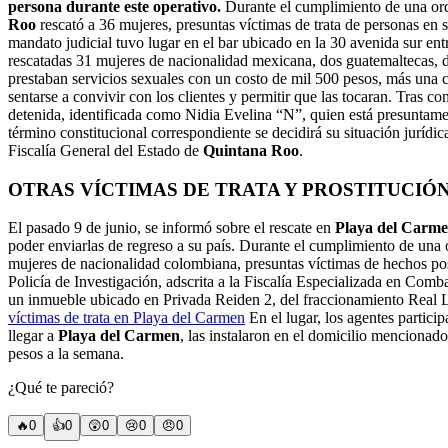
persona durante este operativo.
Durante el cumplimiento de una ord
Roo
rescató a 36 mujeres, presuntas víctimas de trata de personas en 
mandato judicial tuvo lugar en el bar ubicado en la 30 avenida sur ent
rescatadas 31 mujeres de nacionalidad mexicana, dos guatemaltecas,
prestaban servicios sexuales con un costo de mil 500 pesos, más una ca
sentarse a convivir con los clientes y permitir que las tocaran. Tras co
detenida, identificada como Nidia Evelina “N”, quien está presuntament
término constitucional correspondiente se decidirá su situación jurídic
Fiscalía General del Estado de
Quintana Roo
.
OTRAS VÍCTIMAS DE TRATA Y PROSTITUCIÓ
El pasado 9 de junio, se informó sobre el rescate en
Playa del Carm
poder enviarlas de regreso a su país. Durante el cumplimiento de una 
mujeres de nacionalidad colombiana, presuntas víctimas de hechos posi
Policía de Investigación, adscrita a la Fiscalía Especializada en Comb
un inmueble ubicado en Privada Reiden 2, del fraccionamiento Real 
víctimas de trata en Playa del Carmen
En el lugar, los agentes partic
llegar a
Playa del Carmen
, las instalaron en el domicilio mencionado
pesos a la semana.
¿Qué te pareció?
🔥
0
👍
0
😲
0
😢
0
😠
0