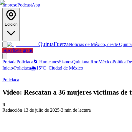
Impreso
Podcast
App
Edición
Quinta
Fuerza
Noticias de México, desde Quint
Suscríbete gratis
Portada
Policiaca
🌀 Huracanes
Sismos
Quintana Roo
México
Política
De
Inicio
/
Policiaca
🌦️
15
°C
·
Ciudad de México
Policiaca
Video: Rescatan a 36 mujeres víctimas de 
R
Redacción
·
13 de julio de 2025
·
3
min de lectura