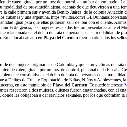
en de cateo, girada por un juez de nontrol, en un bar denominado "La 
su modalidad de prostitución ajena, además de que detuvieron a una feme
re la calle primera sur y avenida Benito Juárez, de la colonia Aviación 
 dos cubanas y una argentina. https://twitter.com/FGEQuintanaRoo/stat
ntidad igual para que ellas pudieran salir del bar con el cliente. Asimi
ncluir la diligencia, las mujeres rescatadas fueron presentadas ante el Mi
e relacionada en el delito de trata de personas en su modalidad de pros
a. En el local cateado en
Playa del Carmen
fueron colocados los sellos
N
en
de dos mujeres originarias de Colombia y que eran víctimas de trata d
orden de cateo, girada por un juez de control, personal de la Fiscalía 
blemente constitutivos del delito de trata de personas en su modalidad 
ate a Delitos de Trata y Explotación de Niñas, Niños y Adolescentes, la 
Lucerna, en este municipio de
Playa del Carmen
. Te puede interesar:
V
ipantes rescataron a dos mujeres, quienes fueron enganchadas, con el en
, donde las obligaban a dar servicios sexuales, por los que cobraban la c