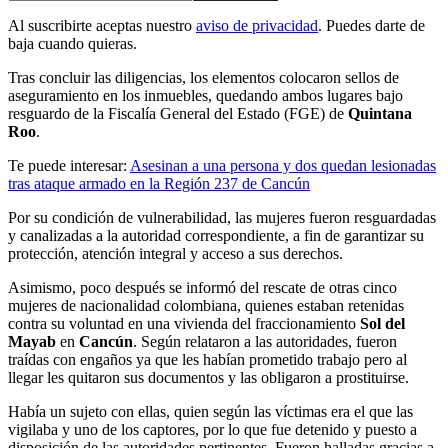
Al suscribirte aceptas nuestro
aviso de privacidad
. Puedes darte de
baja cuando quieras.
Tras concluir las diligencias, los elementos colocaron sellos de
aseguramiento en los inmuebles, quedando ambos lugares bajo
resguardo de la Fiscalía General del Estado (FGE) de
Quintana
Roo
.
Te puede interesar:
Asesinan a una persona y dos quedan lesionadas
tras ataque armado en la Región 237 de Cancún
Por su condición de vulnerabilidad, las mujeres fueron resguardadas
y canalizadas a la autoridad correspondiente, a fin de garantizar su
protección, atención integral y acceso a sus derechos.
Asimismo, poco después se informó del rescate de otras cinco
mujeres de nacionalidad colombiana, quienes estaban retenidas
contra su voluntad en una vivienda del fraccionamiento
Sol del
Mayab
en
Cancún
. Según relataron a las autoridades, fueron
traídas con engaños ya que les habían prometido trabajo pero al
llegar les quitaron sus documentos y las obligaron a prostituirse.
Había un sujeto con ellas, quien según las víctimas era el que las
vigilaba y uno de los captores, por lo que fue detenido y puesto a
disposición de las autoridades pertinentes. Fueron halladas gracias a