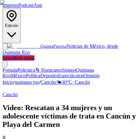
Impreso
Podcast
App
Edición
Noticias de México, desde
Quinta
Fuerza
Quintana Roo
Suscríbete gratis
Portada
Policiaca
🌀 Huracanes
Sismos
Quintana
Roo
México
Política
Deportes
Espectáculos
Opinión
Inicio
/
quintana roo
/
Cancún
🌤️
30
°C
·
Cancún
Cancún
Video: Rescatan a 34 mujeres y un
adolescente víctimas de trata en Cancún y
Playa del Carmen
R