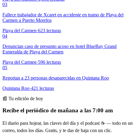
03
Fallece trabajador de Xcaret en accidente en tramo de Playa del
Carmen a Puerto Morelos
Playa del Carmen
·
623
lecturas
04
Denuncian caso de presunto acoso en hotel BlueBay Grand
Esmeralda de Playa del Carmen
Playa del Carmen
·
596
lecturas
05
Reportan a 23 personas desaparecidas en Quintana Roo
Quintana Roo
·
421
lecturas
📰 Tu edición de hoy
Recibe el periódico de mañana a las 7:00 am
El diario para hojear, las claves del día y el podcast ☕ — todo en un
correo, todos los días. Gratis, y te das de baja con un clic.