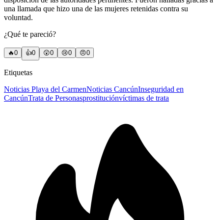
una llamada que hizo una de las mujeres retenidas contra su
voluntad.
¿Qué te pareció?
🔥
0
👍
0
😲
0
😢
0
😠
0
Etiquetas
Noticias Playa del Carmen
Noticias Cancún
Inseguridad en
Cancún
Trata de Personas
prostitución
víctimas de trata