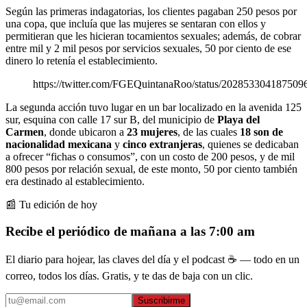
Según las primeras indagatorias, los clientes pagaban 250 pesos por
una copa, que incluía que las mujeres se sentaran con ellos y
permitieran que les hicieran tocamientos sexuales; además, de cobrar
entre mil y 2 mil pesos por servicios sexuales, 50 por ciento de ese
dinero lo retenía el establecimiento.
https://twitter.com/FGEQuintanaRoo/status/202853304187509
La segunda acción tuvo lugar en un bar localizado en la avenida 125
sur, esquina con calle 17 sur B, del municipio de
Playa del
Carmen
, donde ubicaron a
23 mujeres
, de las cuales
18 son de
nacionalidad mexicana
y
cinco extranjeras
, quienes se dedicaban
a ofrecer “fichas o consumos”, con un costo de 200 pesos, y de mil
800 pesos por relación sexual, de este monto, 50 por ciento también
era destinado al establecimiento.
📰 Tu edición de hoy
Recibe el periódico de mañana a las 7:00 am
El diario para hojear, las claves del día y el podcast ☕ — todo en un
correo, todos los días. Gratis, y te das de baja con un clic.
Suscribirme