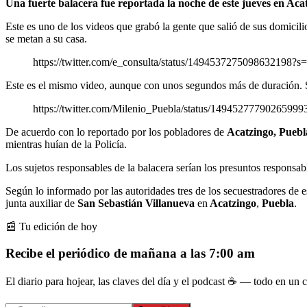
Una fuerte balacera fue reportada la noche de este jueves en Acat
Este es uno de los videos que grabó la gente que salió de sus domicilio
se metan a su casa.
https://twitter.com/e_consulta/status/14945372750986321
Este es el mismo video, aunque con unos segundos más de duración. S
https://twitter.com/Milenio_Puebla/status/1494527779026
De acuerdo con lo reportado por los pobladores de
Acatzingo, Puebl
mientras huían de la Policía.
Los sujetos responsables de la balacera serían los presuntos responsab
Según lo informado por las autoridades tres de los secuestradores de e
junta auxiliar de
San Sebastián Villanueva
en
Acatzingo
,
Puebla
.
📰 Tu edición de hoy
Recibe el periódico de mañana a las 7:00 am
El diario para hojear, las claves del día y el podcast ☕ — todo en un co