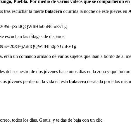
zingo, Puebla. Por medio de varios videos que se compartieron en la
s tras escuchar la fuerte
balacera
ocurrida la noche de este jueves en
A
98?s=20&t=jZrtdQQWItHln0pNGuEvTg
e escuchan las ráfagas de disparos.
599939?s=20&t=jZrtdQQWItHln0pNGuEvTg
a
, eran un comando armado de varios sujetos que iban a bordo de al m
les del secuestro de dos jóvenes hace unos días en la zona y que fueron
stos jóvenes perdieron la vida en esta
balacera
desatada por ellos mismo
rreo, todos los días. Gratis, y te das de baja con un clic.