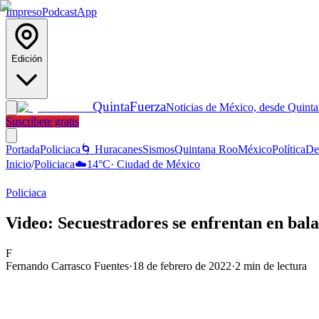
Impreso
Podcast
App
Edición
Quinta
Fuerza
Noticias de México, desde Quint
Suscríbete gratis
Portada
Policiaca
🌀 Huracanes
Sismos
Quintana Roo
México
Política
De
Inicio
/
Policiaca
☁️
14
°C
·
Ciudad de México
Policiaca
Video: Secuestradores se enfrentan en bala
F
Fernando Carrasco Fuentes
·
18 de febrero de 2022
·
2
min de lectura