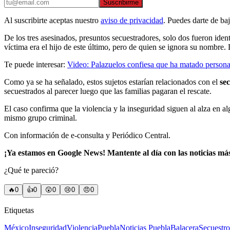
Suscribirme
Al suscribirte aceptas nuestro
aviso de privacidad
. Puedes darte de ba
De los tres asesinados, presuntos secuestradores, solo dos fueron iden
víctima era el hijo de este último, pero de quien se ignora su nombre. L
Te puede interesar:
Video: Palazuelos confiesa que ha matado personas
Como ya se ha señalado, estos sujetos estarían relacionados con el
se
secuestrados al parecer luego que las familias pagaran el rescate.
El caso confirma que la violencia y la inseguridad siguen al alza en a
mismo grupo criminal.
Con información de e-consulta y Periódico Central.
¡Ya estamos en Google News! Mantente al día con las noticias má
¿Qué te pareció?
🔥
0
👍
0
😲
0
😢
0
😠
0
Etiquetas
México
Inseguridad
Violencia
Puebla
Noticias Puebla
Balacera
Secuestro