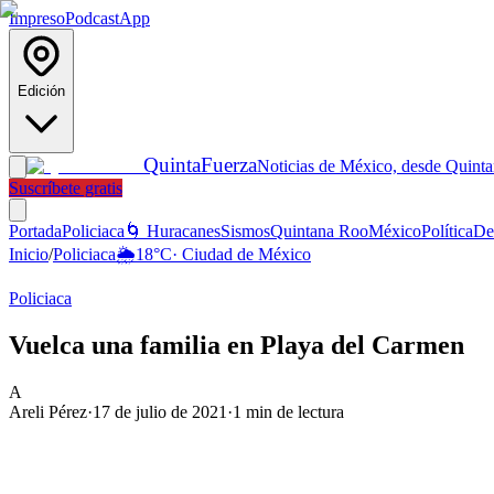
Impreso
Podcast
App
Edición
Quinta
Fuerza
Noticias de México, desde Quint
Suscríbete gratis
Portada
Policiaca
🌀 Huracanes
Sismos
Quintana Roo
México
Política
De
Inicio
/
Policiaca
🌦️
18
°C
·
Ciudad de México
Policiaca
Vuelca una familia en Playa del Carmen
A
Areli Pérez
·
17 de julio de 2021
·
1
min de lectura