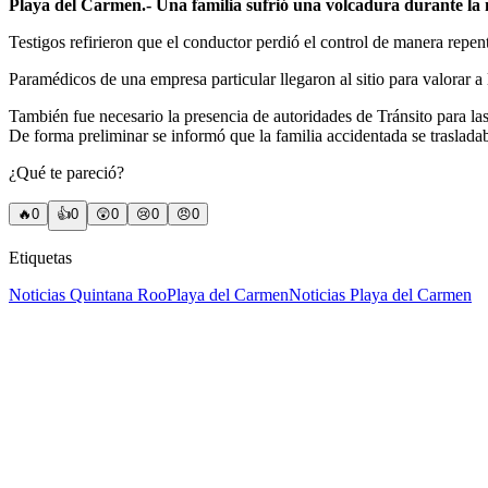
Playa del Carmen.- Una familia sufrió una volcadura durante la 
Testigos refirieron que el conductor perdió el control de manera repent
Paramédicos de una empresa particular llegaron al sitio para valorar a 
También fue necesario la presencia de autoridades de Tránsito para las
De forma preliminar se informó que la familia accidentada se traslad
¿Qué te pareció?
🔥
0
👍
0
😲
0
😢
0
😠
0
Etiquetas
Noticias Quintana Roo
Playa del Carmen
Noticias Playa del Carmen