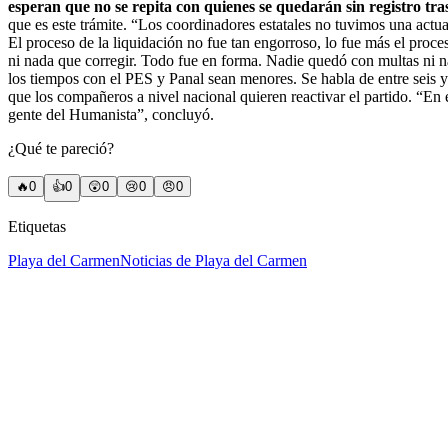
esperan que no se repita con quienes se quedarán sin registro tras 
que es este trámite. “Los coordinadores estatales no tuvimos una act
El proceso de la liquidación no fue tan engorroso, lo fue más el proc
ni nada que corregir. Todo fue en forma. Nadie quedó con multas ni n
los tiempos con el PES y Panal sean menores. Se habla de entre seis y
que los compañeros a nivel nacional quieren reactivar el partido. “En 
gente del Humanista”, concluyó.
¿Qué te pareció?
🔥
0
👍
0
😲
0
😢
0
😠
0
Etiquetas
Playa del Carmen
Noticias de Playa del Carmen