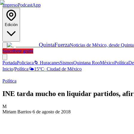
Impreso
Podcast
App
Edición
Quinta
Fuerza
Noticias de México, desde Quint
Suscríbete gratis
Portada
Policiaca
🌀 Huracanes
Sismos
Quintana Roo
México
Política
De
Inicio
/
Política
🌤️
15
°C
·
Ciudad de México
Política
INE tarda mucho en liquidar partidos, af
M
Miriam Barrios
·
6 de agosto de 2018