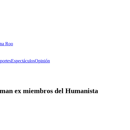
ana Roo
portes
Espectáculos
Opinión
irman ex miembros del Humanista