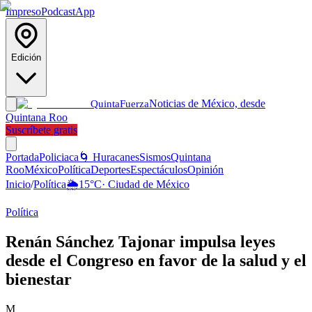
Impreso
Podcast
App
Edición
Noticias de México, desde
Quinta
Fuerza
Quintana Roo
Suscríbete gratis
Portada
Policiaca
🌀 Huracanes
Sismos
Quintana
Roo
México
Política
Deportes
Espectáculos
Opinión
Inicio
/
Política
🌦️
15
°C
·
Ciudad de México
Política
Renán Sánchez Tajonar impulsa leyes
desde el Congreso en favor de la salud y el
bienestar
M