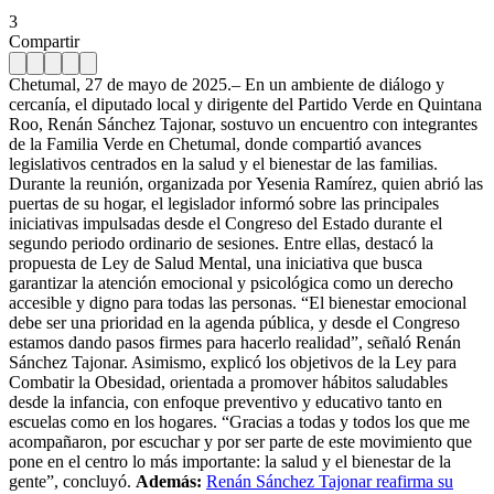
3
Compartir
Chetumal, 27 de mayo de 2025.– En un ambiente de diálogo y
cercanía, el diputado local y dirigente del Partido Verde en Quintana
Roo, Renán Sánchez Tajonar, sostuvo un encuentro con integrantes
de la Familia Verde en Chetumal, donde compartió avances
legislativos centrados en la salud y el bienestar de las familias.
Durante la reunión, organizada por Yesenia Ramírez, quien abrió las
puertas de su hogar, el legislador informó sobre las principales
iniciativas impulsadas desde el Congreso del Estado durante el
segundo periodo ordinario de sesiones. Entre ellas, destacó la
propuesta de Ley de Salud Mental, una iniciativa que busca
garantizar la atención emocional y psicológica como un derecho
accesible y digno para todas las personas. “El bienestar emocional
debe ser una prioridad en la agenda pública, y desde el Congreso
estamos dando pasos firmes para hacerlo realidad”, señaló Renán
Sánchez Tajonar. Asimismo, explicó los objetivos de la Ley para
Combatir la Obesidad, orientada a promover hábitos saludables
desde la infancia, con enfoque preventivo y educativo tanto en
escuelas como en los hogares. “Gracias a todas y todos los que me
acompañaron, por escuchar y por ser parte de este movimiento que
pone en el centro lo más importante: la salud y el bienestar de la
gente”, concluyó.
Además:
Renán Sánchez Tajonar reafirma su