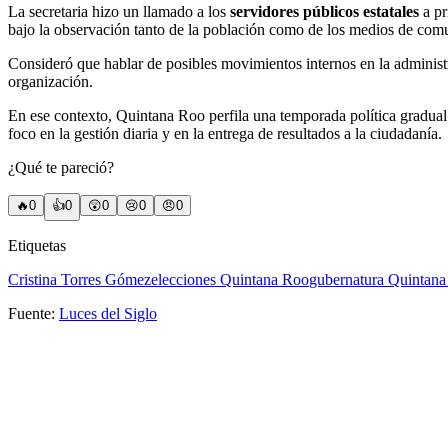
La secretaria hizo un llamado a los
servidores públicos estatales
a pr
bajo la observación tanto de la población como de los medios de comun
Consideró que hablar de posibles movimientos internos en la administ
organización.
En ese contexto, Quintana Roo perfila una temporada política gradual 
foco en la gestión diaria y en la entrega de resultados a la ciudadanía.
¿Qué te pareció?
🔥
0
👍
0
😲
0
😢
0
😠
0
Etiquetas
Cristina Torres Gómez
elecciones Quintana Roo
gubernatura Quintan
Fuente:
Luces del Siglo