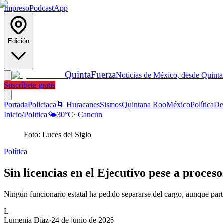
Impreso
Podcast
App
Edición
Quinta
Fuerza
Noticias de México, desde Quint
Suscríbete gratis
Portada
Policiaca
🌀 Huracanes
Sismos
Quintana Roo
México
Política
De
Inicio
/
Política
🌤️
30
°C
·
Cancún
Foto: Luces del Siglo
Política
Sin licencias en el Ejecutivo pese a proceso
Ningún funcionario estatal ha pedido separarse del cargo, aunque part
L
Lumenia Díaz
·
24 de junio de 2026