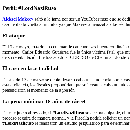
Perfil: #LordNaziRuso
Aleksei Makeev
saltó a la fama por ser un YouTuber ruso que se dedi
caso le dio la vuelta al mundo, ya que Makeev amenazaba a bebés, hum
El ataque
El 19 de mayo, más de un centenar de cancunenses intentaron linchar
momento, Carlos Eduardo Gutiérrez fue la única víctima fatal, que mur
de su rehabilitación fue trasladado al CERESO de Chetumal, donde vi
El caso en la actualidad
El sábado 17 de marzo se debió llevar a cabo una audiencia por el ca
esta audiencia, los fiscales propondrían que se llevara a cabo un juicio
presenciaron el momento de la agresión.
La pena mínima: 18 años de cárcel
En este juicio abreviado, si
#LordNaziRuso
se declara culpable, el j
proceso seguirá de manera normal, y la Fiscalía podría solicitar un p
#LordNaziRuso
le realizaron un estudio psiquiátrico para determinar