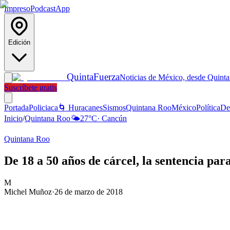
Impreso
Podcast
App
Edición
Quinta
Fuerza
Noticias de México, desde Quint
Suscríbete gratis
Portada
Policiaca
🌀 Huracanes
Sismos
Quintana Roo
México
Política
De
Inicio
/
Quintana Roo
🌤️
27
°C
·
Cancún
Quintana Roo
De 18 a 50 años de cárcel, la sentencia p
M
Michel Muñoz
·
26 de marzo de 2018