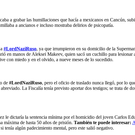
caba a grabar las humillaciones que hacía a mexicanos en Cancún, subie
illaba a ancianos e incluso mostraba delirios de psicopatía.
 a
#LordNaziRuso
, ya que irrumpieron en su domicilio de la Superma
ió en manos de Aleksei Makeev, quien sacó un cuchillo para lesionar al
ve con miedo y en el olvido, a nueve meses de lo sucedido.
so de
#LordNaziRuso
, pero el oficio de traslado nunca llegó, por lo 
 abreviado. La Fiscalía tenía previsto aportar dos testigos; se trata de d
uez le dictaría la sentencia mínima por el homicidio del joven Carlos Ed
ena máxima de hasta 50 años de prisión.
También te puede interesar:
A
 si tenía algún padecimiento mental, pero este salió negativo.