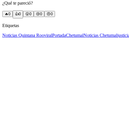
¿Qué te pareció?
🔥
0
👍
0
😲
0
😢
0
😠
0
Etiquetas
Noticias Quintana Roo
viral
Portada
Chetumal
Noticias Chetumal
justici