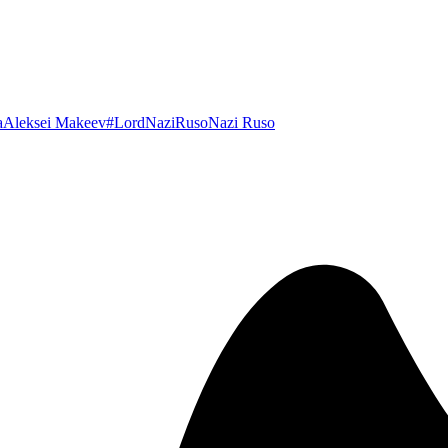
a
Aleksei Makeev
#LordNaziRuso
Nazi Ruso