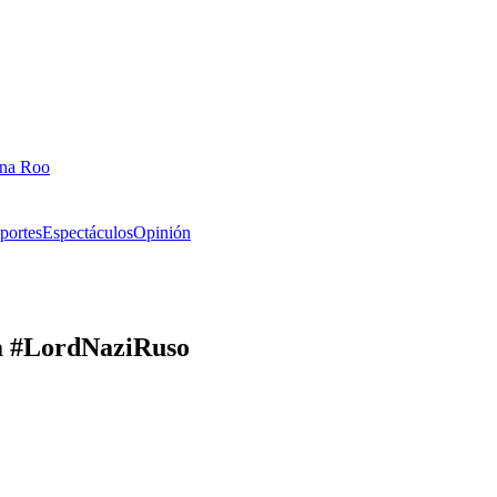
ana Roo
portes
Espectáculos
Opinión
ara #LordNaziRuso