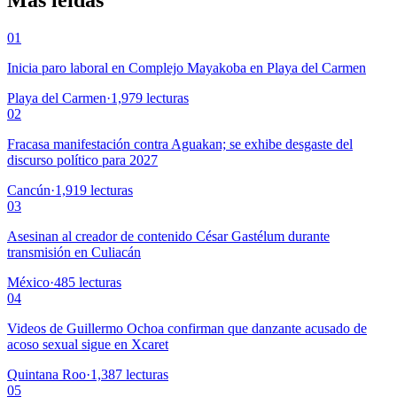
01
Inicia paro laboral en Complejo Mayakoba en Playa del Carmen
Playa del Carmen
·
1,979
lecturas
02
Fracasa manifestación contra Aguakan; se exhibe desgaste del
discurso político para 2027
Cancún
·
1,919
lecturas
03
Asesinan al creador de contenido César Gastélum durante
transmisión en Culiacán
México
·
485
lecturas
04
Videos de Guillermo Ochoa confirman que danzante acusado de
acoso sexual sigue en Xcaret
Quintana Roo
·
1,387
lecturas
05