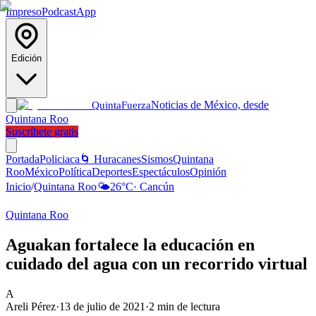
Impreso
Podcast
App
Edición
Noticias de México, desde
Quinta
Fuerza
Quintana Roo
Suscríbete gratis
Portada
Policiaca
🌀 Huracanes
Sismos
Quintana
Roo
México
Política
Deportes
Espectáculos
Opinión
Inicio
/
Quintana Roo
🌤️
26
°C
·
Cancún
Quintana Roo
Aguakan fortalece la educación en
cuidado del agua con un recorrido virtual
A
Areli Pérez
·
13 de julio de 2021
·
2
min de lectura