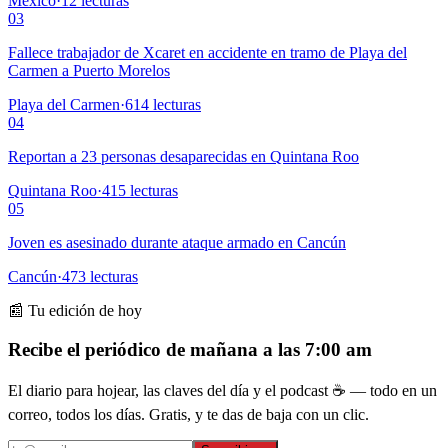
México
·
12
lecturas
03
Fallece trabajador de Xcaret en accidente en tramo de Playa del
Carmen a Puerto Morelos
Playa del Carmen
·
614
lecturas
04
Reportan a 23 personas desaparecidas en Quintana Roo
Quintana Roo
·
415
lecturas
05
Joven es asesinado durante ataque armado en Cancún
Cancún
·
473
lecturas
📰 Tu edición de hoy
Recibe el periódico de mañana a las 7:00 am
El diario para hojear, las claves del día y el podcast ☕ — todo en un
correo, todos los días. Gratis, y te das de baja con un clic.