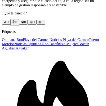
energético y asegurar que el ciclo del agua en la región sea un
ejemplo de gestión responsable y sostenible.
¿Qué te pareció?
🔥
0
👍
0
😲
0
😢
0
😠
0
Etiquetas
Quintana Roo
Playa del Carmen
Noticias Playa del Carmen
Puerto
Morelos
Noticias Quintana Roo
Cancún
Isla Mujeres
Boletín
Aguakan
Aguakan