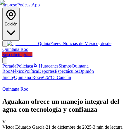
Impreso
Podcast
App
Edición
Noticias de México, desde
Quinta
Fuerza
Quintana Roo
Suscríbete gratis
Portada
Policiaca
🌀 Huracanes
Sismos
Quintana
Roo
México
Política
Deportes
Espectáculos
Opinión
Inicio
/
Quintana Roo
☀️
26
°C
·
Cancún
Quintana Roo
Aguakan ofrece un manejo integral del
agua con tecnología y confianza
V
Víctor Eduardo García
·
21 de diciembre de 2025
·
3
min de lectura