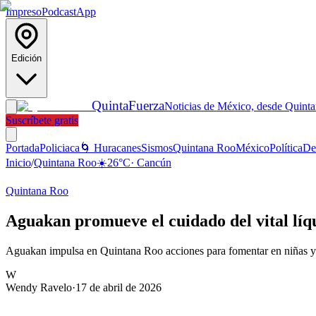
Impreso
Podcast
App
Edición
Quinta
Fuerza
Noticias de México, desde Quint
Suscríbete gratis
Portada
Policiaca
🌀 Huracanes
Sismos
Quintana Roo
México
Política
De
Inicio
/
Quintana Roo
☀️
26
°C
·
Cancún
Quintana Roo
Aguakan promueve el cuidado del vital líq
Aguakan impulsa en Quintana Roo acciones para fomentar en niñas y ni
W
Wendy Ravelo
·
17 de abril de 2026