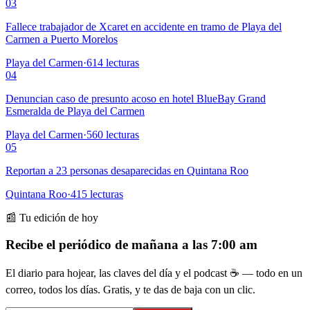
03
Fallece trabajador de Xcaret en accidente en tramo de Playa del
Carmen a Puerto Morelos
Playa del Carmen
·
614
lecturas
04
Denuncian caso de presunto acoso en hotel BlueBay Grand
Esmeralda de Playa del Carmen
Playa del Carmen
·
560
lecturas
05
Reportan a 23 personas desaparecidas en Quintana Roo
Quintana Roo
·
415
lecturas
📰 Tu edición de hoy
Recibe el periódico de mañana a las 7:00 am
El diario para hojear, las claves del día y el podcast ☕ — todo en un
correo, todos los días. Gratis, y te das de baja con un clic.