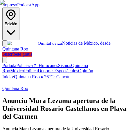
Impreso
Podcast
App
Edición
Noticias de México, desde
Quinta
Fuerza
Quintana Roo
Suscríbete gratis
Portada
Policiaca
🌀 Huracanes
Sismos
Quintana
Roo
México
Política
Deportes
Espectáculos
Opinión
Inicio
/
Quintana Roo
☀️
26
°C
·
Cancún
Quintana Roo
Anuncia Mara Lezama apertura de la
Universidad Rosario Castellanos en Playa
del Carmen
Anuncia Mara Lezama apertura de la Universidad Rosario