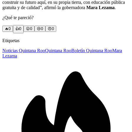
construir su futuro aquí, en su propia tierra, con educación pública
gratuita y de calidad”, afirmó la gobernadora
Mara Lezama
.
¿Qué te pareció?
🔥
0
👍
0
😲
0
😢
0
😠
0
Etiquetas
Noticias Quintana Roo
Quintana Roo
Boletín Quintana Roo
Mara
Lezama