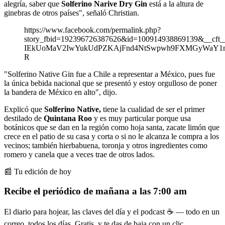
alegría, saber que
Solferino Narive Dry Gin
está a la altura de
ginebras de otros países", señaló Christian.
https://www.facebook.com/permalink.php?
story_fbid=192396726387626&id=100914938869139&_
IEkUoMaV2IwYukUdPZKAjFnd4NtSwpwh9FXMGyWaY1n
R
"Solferino Native Gin fue a Chile a representar a México, pues fue
la única bebida nacional que se presentó y estoy orgulloso de poner
la bandera de México en alto", dijo.
Explicó que
Solferino Native,
tiene la cualidad de ser el primer
destilado de
Quintana Roo
y es muy particular porque usa
botánicos que se dan en la región como hoja santa, zacate limón que
crece en el patio de su casa y corta o si no le alcanza le compra a los
vecinos; también hierbabuena, toronja y otros ingredientes como
romero y canela que a veces trae de otros lados.
📰 Tu edición de hoy
Recibe el periódico de mañana a las 7:00 am
El diario para hojear, las claves del día y el podcast ☕ — todo en un
correo, todos los días. Gratis, y te das de baja con un clic.