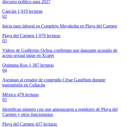
discurso político para 2027
Cancún
·
1,919
lecturas
02
Inicia paro laboral en Complejo Mayakoba en Playa del Carmen
Playa del Carmen
·
1,979
lecturas
03
Videos de Guillermo Ochoa confirman que danzante acusado de
acoso sexual sigue en Xcaret
Quintana Roo
·
1,387
lecturas
04
Asesinan al creador de contenido César Gastélum durante
transmisión en Culiacán
México
·
478
lecturas
05
Identifican número con que amenazaron a regidores de Playa del
Carmen y otros funcionarios
Playa del Carmen
·
437
lecturas