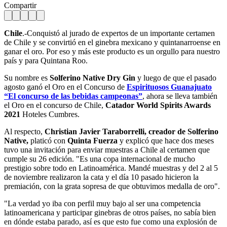
Compartir
Chile
.-Conquistó al jurado de expertos de un importante certamen
de Chile y se convirtió en el ginebra mexicano y quintanarroense en
ganar el oro. Por eso y más este producto es un orgullo para nuestro
país y para Quintana Roo.
Su nombre es
Solferino Native Dry Gin
y luego de que el pasado
agosto ganó el Oro en el Concurso de
Espirituosos Guanajuato
“El concurso de las bebidas campeonas”
, ahora se lleva también
el Oro en el concurso de Chile,
Catador World Spirits Awards
2021
Hoteles Cumbres.
Al respecto,
Christian Javier Taraborrelli, creador de Solferino
Native,
platicó con
Quinta Fuerza
y explicó que hace dos meses
tuvo una invitación para enviar muestras a Chile al certamen que
cumple su 26 edición. "Es una copa internacional de mucho
prestigio sobre todo en Latinoamérica. Mandé muestras y del 2 al 5
de noviembre realizaron la cata y el día 10 pasado hicieron la
premiación, con la grata sopresa de que obtuvimos medalla de oro".
"La verdad yo iba con perfil muy bajo al ser una competencia
latinoamericana y participar ginebras de otros países, no sabía bien
en dónde estaba parado, así es que esto fue como una explosión de