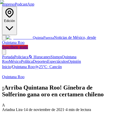
Impreso
Podcast
App
Edición
Noticias de México, desde
Quinta
Fuerza
Quintana Roo
Suscríbete gratis
Portada
Policiaca
🌀 Huracanes
Sismos
Quintana
Roo
México
Política
Deportes
Espectáculos
Opinión
Inicio
/
Quintana Roo
⛈️
25
°C
·
Cancún
Quintana Roo
¡Arriba Quintana Roo! Ginebra de
Solferino gana oro en certamen chileno
A
Ariadna Lira
·
14 de noviembre de 2021
·
4
min de lectura