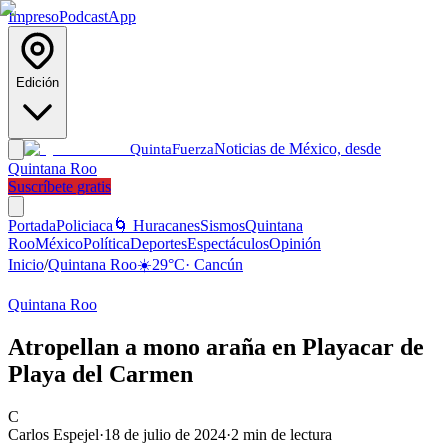
Impreso
Podcast
App
Edición
Noticias de México, desde
Quinta
Fuerza
Quintana Roo
Suscríbete gratis
Portada
Policiaca
🌀 Huracanes
Sismos
Quintana
Roo
México
Política
Deportes
Espectáculos
Opinión
Inicio
/
Quintana Roo
☀️
29
°C
·
Cancún
Quintana Roo
Atropellan a mono araña en Playacar de
Playa del Carmen
C
Carlos Espejel
·
18 de julio de 2024
·
2
min de lectura