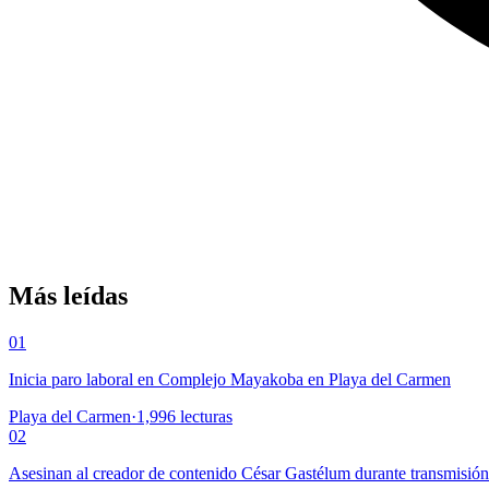
Más leídas
01
Inicia paro laboral en Complejo Mayakoba en Playa del Carmen
Playa del Carmen
·
1,996
lecturas
02
Asesinan al creador de contenido César Gastélum durante transmisió