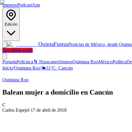
Impreso
Podcast
App
Edición
Quinta
Fuerza
Noticias de México, desde Quint
Suscríbete gratis
Portada
Policiaca
🌀 Huracanes
Sismos
Quintana Roo
México
Política
De
Inicio
/
Quintana Roo
🌤️
31
°C
·
Cancún
Quintana Roo
Balean mujer a domicilio en Cancún
C
Carlos Espejel
·
17 de abril de 2018