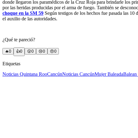
donde llegaron los paramédicos de la Cruz Roja para brindarle los pri
por las heridas producidas por el arma de fuego. También se desconoce 
choque en la SM 59
Según testigos de los hechos fue pasada las 10 d
el auxilio de las autoridades.
¿Qué te pareció?
🔥
0
👍
0
😲
0
😢
0
😠
0
Etiquetas
Noticias Quintana Roo
Cancún
Noticias Cancún
Mujer Baleada
Balean