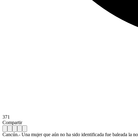
371
Compartir
Cancún.- Una mujer que aún no ha sido identificada fue baleada la no