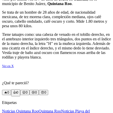
municipio de Benito Juárez,
Quintana Roo
.
Se trata de un hombre de 28 años de edad, de nacionalidad
mexicana, de tez morena clara, complexión mediana, ojos café
oscuro, cabello ondulado, café oscuro y corto. Mide 1.80 metros y
pesa unos 80 kilos.
Tiene tatuajes como: una cabeza de venado en el tobillo derecho, en
el antebrazo interior izquierdo tres triángulos, dos puntos en el índice
de la mano derecha, la letra "H" en la muñeca izquierda. Además de
una cicatriz en el índice derecho, y el mismo dedo lo tiene desviado.
Vestía traje de baño azul oscuro con flamencos rosas arriba de las
rodillas y playera blanca.
Ver en X
¿Qué te pareció?
🔥
0
👍
0
😲
0
😢
0
😠
0
Etiquetas
Noticias Quintana Roo
Quintana Roo
Noticias Playa del