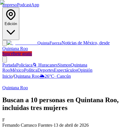
Impreso
Podcast
App
Edición
Noticias de México, desde
Quinta
Fuerza
Quintana Roo
Suscríbete gratis
Portada
Policiaca
🌀 Huracanes
Sismos
Quintana
Roo
México
Política
Deportes
Espectáculos
Opinión
Inicio
/
Quintana Roo
🌦️
26
°C
·
Cancún
Quintana Roo
Buscan a 10 personas en Quintana Roo,
incluidas tres mujeres
F
Fernando Carrasco Fuentes
·
13 de abril de 2026