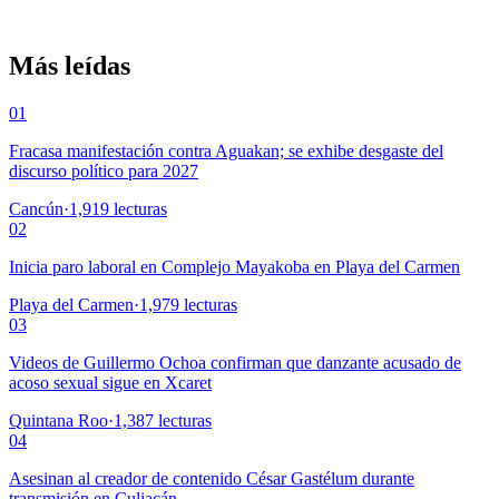
Más leídas
01
Fracasa manifestación contra Aguakan; se exhibe desgaste del
discurso político para 2027
Cancún
·
1,919
lecturas
02
Inicia paro laboral en Complejo Mayakoba en Playa del Carmen
Playa del Carmen
·
1,979
lecturas
03
Videos de Guillermo Ochoa confirman que danzante acusado de
acoso sexual sigue en Xcaret
Quintana Roo
·
1,387
lecturas
04
Asesinan al creador de contenido César Gastélum durante
transmisión en Culiacán