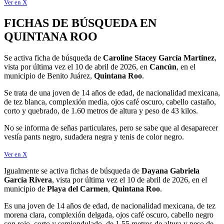
Ver en X
FICHAS DE BÚSQUEDA EN
QUINTANA ROO
Se activa ficha de búsqueda de
Caroline Stacey García Martínez
,
vista por última vez el 10 de abril de 2026, en
Cancún
, en el
municipio de Benito Juárez,
Quintana Roo
.
Se trata de una joven de 14 años de edad, de nacionalidad mexicana,
de tez blanca, complexión media, ojos café oscuro, cabello castaño,
corto y quebrado, de 1.60 metros de altura y peso de 43 kilos.
No se informa de señas particulares, pero se sabe que al desaparecer
vestía pants negro, sudadera negra y tenis de color negro.
Ver en X
Igualmente se activa fichas de búsqueda de
Dayana Gabriela
García Rivera
, vista por última vez el 10 de abril de 2026, en el
municipio de
Playa del Carmen
,
Quintana Roo
.
Es una joven de 14 años de edad, de nacionalidad mexicana, de tez
morena clara, complexión delgada, ojos café oscuro, cabello negro
con rojo, corto y semiondulado, de 1.55 metros de altura y peso de