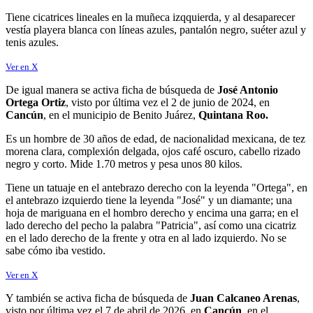
Tiene cicatrices lineales en la muñeca izqquierda, y al desaparecer
vestía playera blanca con líneas azules, pantalón negro, suéter azul y
tenis azules.
Ver en X
De igual manera se activa ficha de búsqueda de
José Antonio
Ortega Ortiz
, visto por última vez el 2 de junio de 2024, en
Cancún
, en el municipio de Benito Juárez,
Quintana Roo.
Es un hombre de 30 años de edad, de nacionalidad mexicana, de tez
morena clara, complexión delgada, ojos café oscuro, cabello rizado
negro y corto. Mide 1.70 metros y pesa unos 80 kilos.
Tiene un tatuaje en el antebrazo derecho con la leyenda "Ortega", en
el antebrazo izquierdo tiene la leyenda "José" y un diamante; una
hoja de mariguana en el hombro derecho y encima una garra; en el
lado derecho del pecho la palabra "Patricia", así como una cicatriz
en el lado derecho de la frente y otra en al lado izquierdo. No se
sabe cómo iba vestido.
Ver en X
Y también se activa ficha de búsqueda de
Juan Calcaneo Arenas
,
visto por última vez el 7 de abril de 2026, en
Cancún
, en el