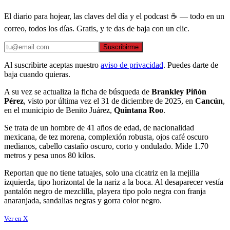
El diario para hojear, las claves del día y el podcast ☕ — todo en un
correo, todos los días. Gratis, y te das de baja con un clic.
Suscribirme
Al suscribirte aceptas nuestro
aviso de privacidad
. Puedes darte de
baja cuando quieras.
A su vez se actualiza la ficha de búsqueda de
Brankley Piñón
Pérez
, visto por última vez el 31 de diciembre de 2025, en
Cancún
,
en el municipio de Benito Juárez,
Quintana Roo
.
Se trata de un hombre de 41 años de edad, de nacionalidad
mexicana, de tez morena, complexión robusta, ojos café oscuro
medianos, cabello castaño oscuro, corto y ondulado. Mide 1.70
metros y pesa unos 80 kilos.
Reportan que no tiene tatuajes, solo una cicatriz en la mejilla
izquierda, tipo horizontal de la nariz a la boca. Al desaparecer vestía
pantalón negro de mezclilla, playera tipo polo negra con franja
anaranjada, sandalias negras y gorra color negro.
Ver en X