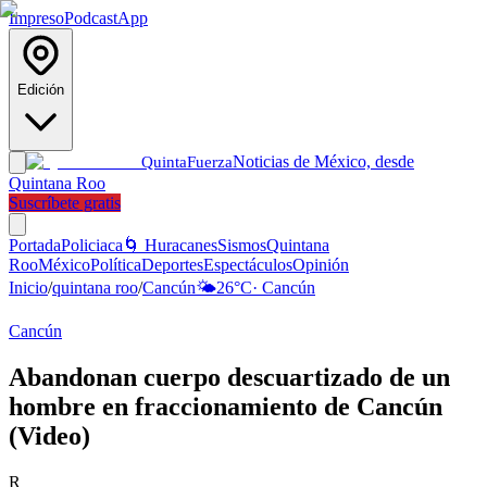
Impreso
Podcast
App
Edición
Noticias de México, desde
Quinta
Fuerza
Quintana Roo
Suscríbete gratis
Portada
Policiaca
🌀 Huracanes
Sismos
Quintana
Roo
México
Política
Deportes
Espectáculos
Opinión
Inicio
/
quintana roo
/
Cancún
🌤️
26
°C
·
Cancún
Cancún
Abandonan cuerpo descuartizado de un
hombre en fraccionamiento de Cancún
(Video)
R