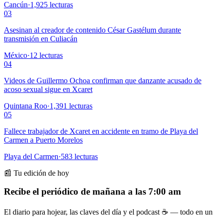
Cancún
·
1,925
lecturas
03
Asesinan al creador de contenido César Gastélum durante
transmisión en Culiacán
México
·
12
lecturas
04
Videos de Guillermo Ochoa confirman que danzante acusado de
acoso sexual sigue en Xcaret
Quintana Roo
·
1,391
lecturas
05
Fallece trabajador de Xcaret en accidente en tramo de Playa del
Carmen a Puerto Morelos
Playa del Carmen
·
583
lecturas
📰 Tu edición de hoy
Recibe el periódico de mañana a las 7:00 am
El diario para hojear, las claves del día y el podcast ☕ — todo en un