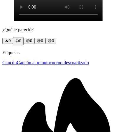
¿Qué te pareció?
🔥
0
👍
0
😲
0
😢
0
😠
0
Etiquetas
Cancún
Cancún al minuto
cuerpo descuartizado