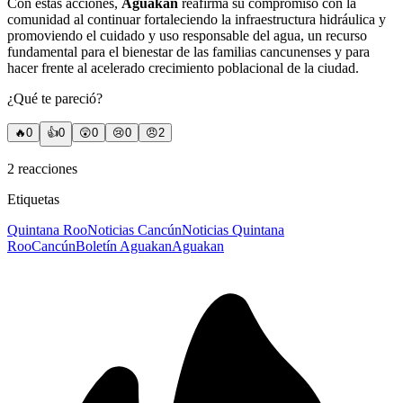
Con estas acciones,
Aguakan
reafirma su compromiso con la
comunidad al continuar fortaleciendo la infraestructura hidráulica y
promoviendo el cuidado y uso responsable del agua, un recurso
fundamental para el bienestar de las familias cancunenses y para
hacer frente al acelerado crecimiento poblacional de la ciudad.
¿Qué te pareció?
🔥
0
👍
0
😲
0
😢
0
😠
2
2
reacciones
Etiquetas
Quintana Roo
Noticias Cancún
Noticias Quintana
Roo
Cancún
Boletín Aguakan
Aguakan