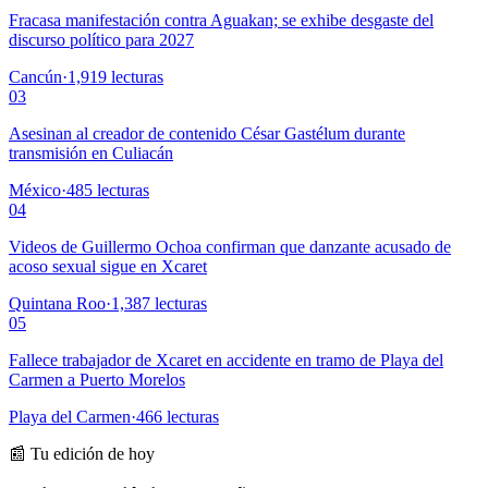
Fracasa manifestación contra Aguakan; se exhibe desgaste del
discurso político para 2027
Cancún
·
1,919
lecturas
03
Asesinan al creador de contenido César Gastélum durante
transmisión en Culiacán
México
·
485
lecturas
04
Videos de Guillermo Ochoa confirman que danzante acusado de
acoso sexual sigue en Xcaret
Quintana Roo
·
1,387
lecturas
05
Fallece trabajador de Xcaret en accidente en tramo de Playa del
Carmen a Puerto Morelos
Playa del Carmen
·
466
lecturas
📰 Tu edición de hoy