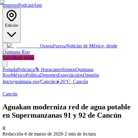
Impreso
Podcast
App
Edición
Noticias de México, desde
Quinta
Fuerza
Quintana Roo
Suscríbete gratis
Portada
Policiaca
🌀 Huracanes
Sismos
Quintana
Roo
México
Política
Deportes
Espectáculos
Opinión
Inicio
/
quintana roo
/
Cancún
☀️
26
°C
·
Cancún
Cancún
Aguakan moderniza red de agua potable
en Supermanzanas 91 y 92 de Cancún
R
Redacción
·
6 de marzo de 2026
·
2
min de lectura