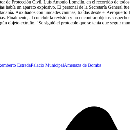
or de Protección Civil, Luis Antonio Lomelín, en el recorrido de todos lo
jas había un aparato explosivo. El personal de la Secretaría General fu
udadanía.
Auxiliados con unidades caninas, traídas desde el Aeropuerto 
añas. Finalmente, al concluir la revisión y no encontrar objetos sospecho
n objeto extraño. "Se siguió el protocolo que se tenía que seguir muni
Remberto Estrada
Palacio Municipal
Amenaza de Bomba