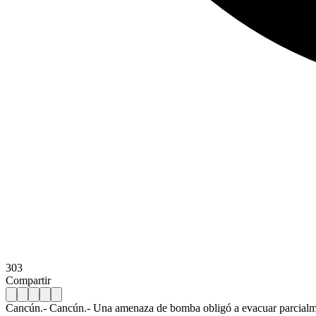
303
Compartir
Cancún.- Cancún.- Una amenaza de bomba obligó a evacuar parcialment