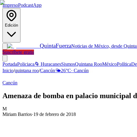
Impreso
Podcast
App
Edición
Quinta
Fuerza
Noticias de México, desde Quint
Suscríbete gratis
Portada
Policiaca
🌀 Huracanes
Sismos
Quintana Roo
México
Política
De
Inicio
/
quintana roo
/
Cancún
🌤️
26
°C
·
Cancún
Cancún
Amenaza de bomba en palacio municipal 
M
Miriam Barrios
·
19 de febrero de 2018