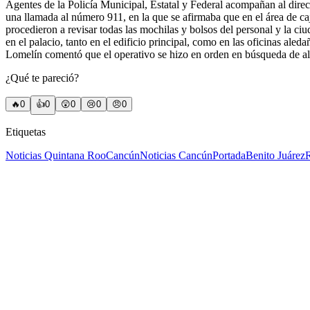
Agentes de la Policía Municipal, Estatal y Federal acompañan al direct
una llamada al número 911, en la que se afirmaba que en el área de ca
procedieron a revisar todas las mochilas y bolsos del personal y la ci
en el palacio, tanto en el edificio principal, como en las oficinas aled
Lomelín comentó que el operativo se hizo en orden en búsqueda de algú
¿Qué te pareció?
🔥
0
👍
0
😲
0
😢
0
😠
0
Etiquetas
Noticias Quintana Roo
Cancún
Noticias Cancún
Portada
Benito Juárez