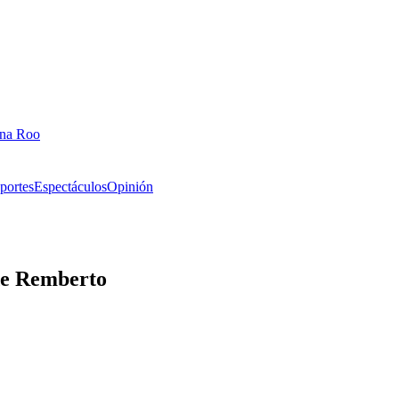
ana Roo
portes
Espectáculos
Opinión
de Remberto