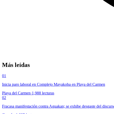
Más leídas
01
Inicia paro laboral en Complejo Mayakoba en Playa del Carmen
Playa del Carmen
·
1,988
lecturas
02
Fracasa manifestación contra Aguakan; se exhibe desgaste del discurs