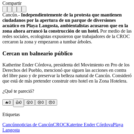
Compartir
Cancún.-
Independientemente de la protesta que mantienen
ciudadanos por la apertura de un parque de diversiones
acuático en Playa Langosta, ambientalistas acusaron que en la
zona ahora arrancó la construcción de un hotel.
Por medio de las
redes sociales, ecologistas expusieron que trabajadores de la CROC
cercaron la zona y empezaron a tumbar árboles.
Cercan un balneario público
Katherine Ender Córdova, presidenta del Movimiento en Pro de los
Derechos del Pueblo, mencionó que siguen las acciones en contra
del libre paso y de preservar la belleza natural de Cancún. Consideró
que está de más pretender construir otro hotel en la Zona Hotelera.
¿Qué te pareció?
🔥
0
👍
0
😲
0
😢
0
😠
0
Etiquetas
Cancún
noticias de Cancún
CROC
Katerine Ender Córdova
Playa
Langosta