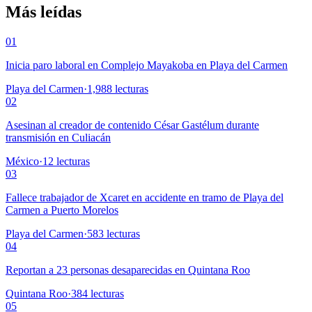
Más leídas
01
Inicia paro laboral en Complejo Mayakoba en Playa del Carmen
Playa del Carmen
·
1,988
lecturas
02
Asesinan al creador de contenido César Gastélum durante
transmisión en Culiacán
México
·
12
lecturas
03
Fallece trabajador de Xcaret en accidente en tramo de Playa del
Carmen a Puerto Morelos
Playa del Carmen
·
583
lecturas
04
Reportan a 23 personas desaparecidas en Quintana Roo
Quintana Roo
·
384
lecturas
05