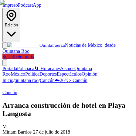
Impreso
Podcast
App
Edición
Noticias de México, desde
Quinta
Fuerza
Quintana Roo
Suscríbete gratis
Portada
Policiaca
🌀 Huracanes
Sismos
Quintana
Roo
México
Política
Deportes
Espectáculos
Opinión
Inicio
/
quintana roo
/
Cancún
☁️
26
°C
·
Cancún
Cancún
Arranca construcción de hotel en Playa
Langosta
M
Miriam Barrios
·
27 de julio de 2018