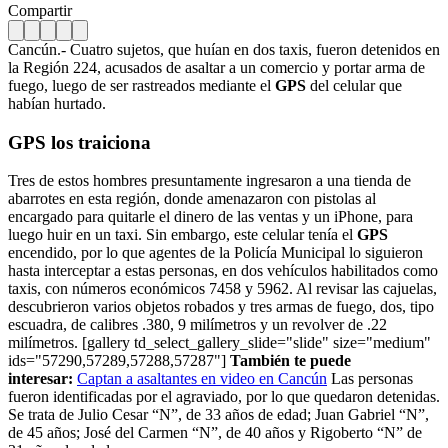
Compartir
Cancún.- Cuatro sujetos, que huían en dos taxis, fueron detenidos en
la Región 224, acusados de asaltar a un comercio y portar arma de
fuego, luego de ser rastreados mediante el
GPS
del celular que
habían hurtado.
GPS los traiciona
Tres de estos hombres presuntamente ingresaron a una tienda de
abarrotes en esta región, donde amenazaron con pistolas al
encargado para quitarle el dinero de las ventas y un iPhone, para
luego huir en un taxi. Sin embargo, este celular tenía el
GPS
encendido, por lo que agentes de la Policía Municipal lo siguieron
hasta interceptar a estas personas, en dos vehículos habilitados como
taxis, con números económicos 7458 y 5962. Al revisar las cajuelas,
descubrieron varios objetos robados y tres armas de fuego, dos, tipo
escuadra, de calibres .380, 9 milímetros y un revolver de .22
milímetros. [gallery td_select_gallery_slide="slide" size="medium"
ids="57290,57289,57288,57287"]
También te puede
interesar:
Captan a asaltantes en video en Cancún
Las personas
fueron identificadas por el agraviado, por lo que quedaron detenidas.
Se trata de Julio Cesar “N”, de 33 años de edad; Juan Gabriel “N”,
de 45 años; José del Carmen “N”, de 40 años y Rigoberto “N” de