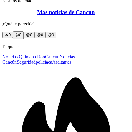
31 años de edad.
Más noticias de Cancún
¿Qué te pareció?
🔥
0
👍
0
😲
0
😢
0
😠
0
Etiquetas
Noticias Quintana Roo
Cancún
Noticias
Cancún
Seguridad
policiaca
Asaltantes