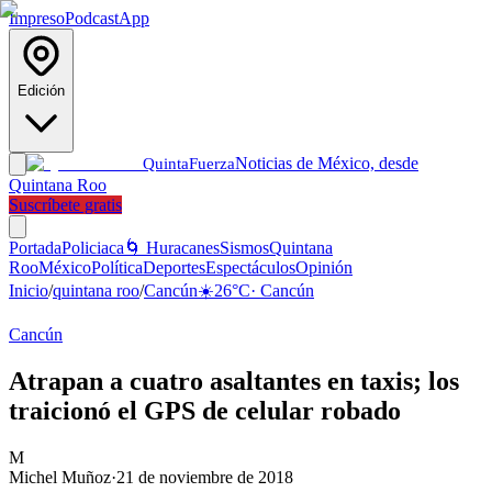
Impreso
Podcast
App
Edición
Noticias de México, desde
Quinta
Fuerza
Quintana Roo
Suscríbete gratis
Portada
Policiaca
🌀 Huracanes
Sismos
Quintana
Roo
México
Política
Deportes
Espectáculos
Opinión
Inicio
/
quintana roo
/
Cancún
☀️
26
°C
·
Cancún
Cancún
Atrapan a cuatro asaltantes en taxis; los
traicionó el GPS de celular robado
M
Michel Muñoz
·
21 de noviembre de 2018