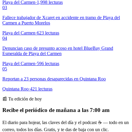
Playa del Carmen
·
1,998
lecturas
03
Fallece trabajador de Xcaret en accidente en tramo de Playa del
Carmen a Puerto Morelos
Playa del Carmen
·
623
lecturas
04
Denuncian caso de presunto acoso en hotel BlueBay Grand
Esmeralda de Playa del Carmen
Playa del Carmen
·
596
lecturas
05
Reportan a 23 personas desaparecidas en Quintana Roo
Quintana Roo
·
421
lecturas
📰 Tu edición de hoy
Recibe el periódico de mañana a las 7:00 am
El diario para hojear, las claves del día y el podcast ☕ — todo en un
correo, todos los días. Gratis, y te das de baja con un clic.