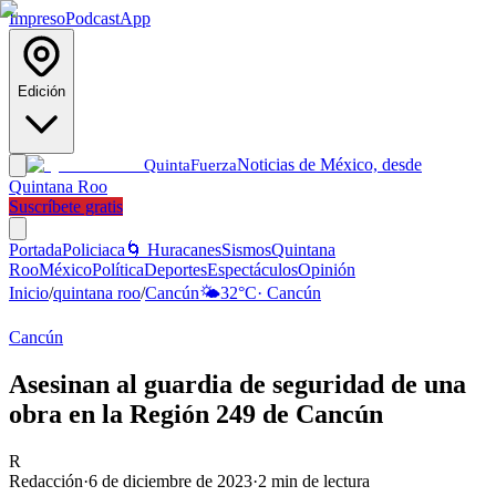
Impreso
Podcast
App
Edición
Noticias de México, desde
Quinta
Fuerza
Quintana Roo
Suscríbete gratis
Portada
Policiaca
🌀 Huracanes
Sismos
Quintana
Roo
México
Política
Deportes
Espectáculos
Opinión
Inicio
/
quintana roo
/
Cancún
🌤️
32
°C
·
Cancún
Cancún
Asesinan al guardia de seguridad de una
obra en la Región 249 de Cancún
R
Redacción
·
6 de diciembre de 2023
·
2
min de lectura