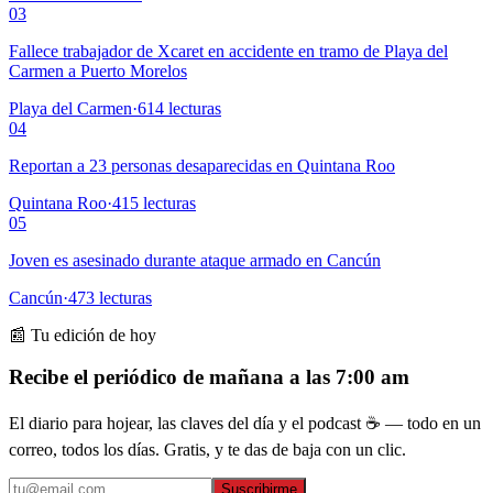
03
Fallece trabajador de Xcaret en accidente en tramo de Playa del
Carmen a Puerto Morelos
Playa del Carmen
·
614
lecturas
04
Reportan a 23 personas desaparecidas en Quintana Roo
Quintana Roo
·
415
lecturas
05
Joven es asesinado durante ataque armado en Cancún
Cancún
·
473
lecturas
📰 Tu edición de hoy
Recibe el periódico de mañana a las 7:00 am
El diario para hojear, las claves del día y el podcast ☕ — todo en un
correo, todos los días. Gratis, y te das de baja con un clic.
Suscribirme