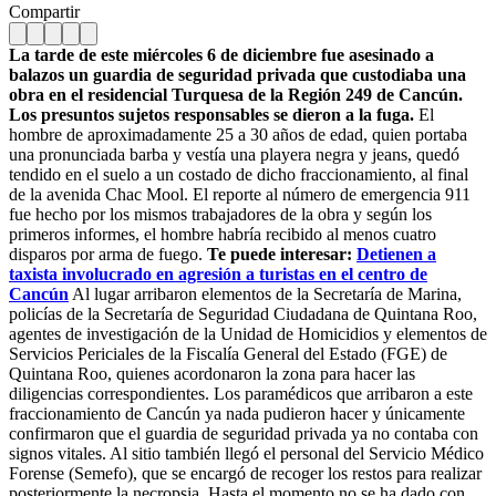
Compartir
La tarde de este miércoles 6 de diciembre fue asesinado a
balazos un guardia de seguridad privada que custodiaba una
obra en el residencial Turquesa de la Región 249 de Cancún.
Los presuntos sujetos responsables se dieron a la fuga.
El
hombre de aproximadamente 25 a 30 años de edad, quien portaba
una pronunciada barba y vestía una playera negra y jeans, quedó
tendido en el suelo a un costado de dicho fraccionamiento, al final
de la avenida Chac Mool. El reporte al número de emergencia 911
fue hecho por los mismos trabajadores de la obra y según los
primeros informes, el hombre habría recibido al menos cuatro
disparos por arma de fuego.
Te puede interesar:
Detienen a
taxista involucrado en agresión a turistas en el centro de
Cancún
Al lugar arribaron elementos de la Secretaría de Marina,
policías de la Secretaría de Seguridad Ciudadana de Quintana Roo,
agentes de investigación de la Unidad de Homicidios y elementos de
Servicios Periciales de la Fiscalía General del Estado (FGE) de
Quintana Roo, quienes acordonaron la zona para hacer las
diligencias correspondientes. Los paramédicos que arribaron a este
fraccionamiento de Cancún ya nada pudieron hacer y únicamente
confirmaron que el guardia de seguridad privada ya no contaba con
signos vitales. Al sitio también llegó el personal del Servicio Médico
Forense (Semefo), que se encargó de recoger los restos para realizar
posteriormente la necropsia. Hasta el momento no se ha dado con