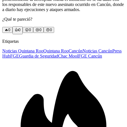
los responsables de este nuevo asesinato ocurrido en Cancún, donde
a diario hay ejecuciones y ataques armados.
¿Qué te pareció?
🔥
0
👍
0
😲
0
😢
0
😠
0
Etiquetas
Noticias Quintana Roo
Quintana Roo
Cancún
Noticias Cancún
Press
Hub
FGE
Guardia de Seguridad
Chac Mool
FGE Cancún