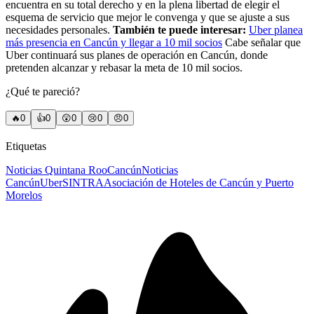
encuentra en su total derecho y en la plena libertad de elegir el
esquema de servicio que mejor le convenga y que se ajuste a sus
necesidades personales.
También te puede interesar:
Uber planea
más presencia en Cancún y llegar a 10 mil socios
Cabe señalar que
Uber continuará sus planes de operación en Cancún, donde
pretenden alcanzar y rebasar la meta de 10 mil socios.
¿Qué te pareció?
🔥
0
👍
0
😲
0
😢
0
😠
0
Etiquetas
Noticias Quintana Roo
Cancún
Noticias
Cancún
Uber
SINTRA
Asociación de Hoteles de Cancún y Puerto
Morelos