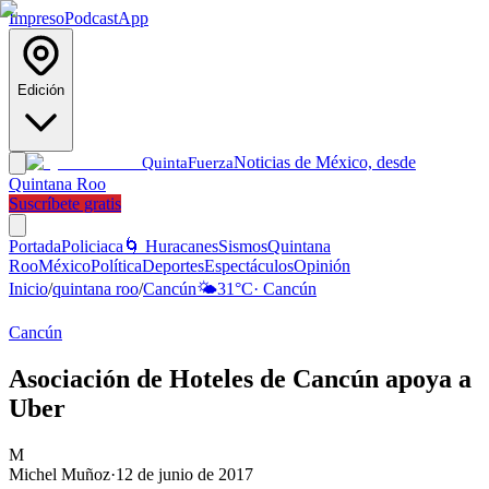
Impreso
Podcast
App
Edición
Noticias de México, desde
Quinta
Fuerza
Quintana Roo
Suscríbete gratis
Portada
Policiaca
🌀 Huracanes
Sismos
Quintana
Roo
México
Política
Deportes
Espectáculos
Opinión
Inicio
/
quintana roo
/
Cancún
🌤️
31
°C
·
Cancún
Cancún
Asociación de Hoteles de Cancún apoya a
Uber
M
Michel Muñoz
·
12 de junio de 2017