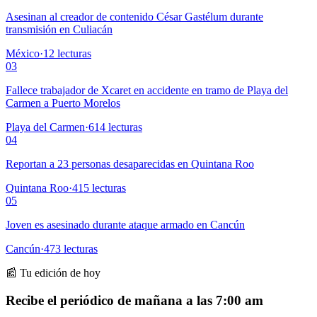
Asesinan al creador de contenido César Gastélum durante
transmisión en Culiacán
México
·
12
lecturas
03
Fallece trabajador de Xcaret en accidente en tramo de Playa del
Carmen a Puerto Morelos
Playa del Carmen
·
614
lecturas
04
Reportan a 23 personas desaparecidas en Quintana Roo
Quintana Roo
·
415
lecturas
05
Joven es asesinado durante ataque armado en Cancún
Cancún
·
473
lecturas
📰 Tu edición de hoy
Recibe el periódico de mañana a las 7:00 am