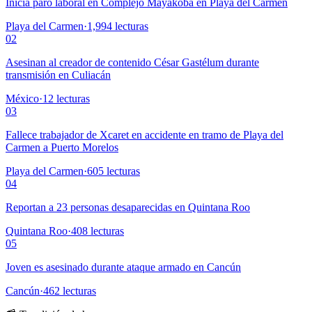
Inicia paro laboral en Complejo Mayakoba en Playa del Carmen
Playa del Carmen
·
1,994
lecturas
02
Asesinan al creador de contenido César Gastélum durante
transmisión en Culiacán
México
·
12
lecturas
03
Fallece trabajador de Xcaret en accidente en tramo de Playa del
Carmen a Puerto Morelos
Playa del Carmen
·
605
lecturas
04
Reportan a 23 personas desaparecidas en Quintana Roo
Quintana Roo
·
408
lecturas
05
Joven es asesinado durante ataque armado en Cancún
Cancún
·
462
lecturas