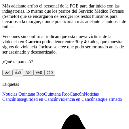
Más adelante arribó el personal de la FGE para dar inicio con las
indagatorias, lo mismo que los peritos del Servicio Médico Forense
(Semefo) que se encargaron de recoger los restos humanos para
llevarlos a la morgue, donde practicarían más adelante la autopsia de
rutina.
Versiones sin confirmar indican que esta nueva víctima de la
violencia en
Cancún
podría tener entre 30 y 40 años, que muestra
signos de violencia. Incluso se cree que pudo ser torturado antes de
ser asesinado y descuartizado.
¿Qué te pareció?
🔥
0
👍
0
😲
0
😢
0
😠
0
Etiquetas
Noticias Quintana Roo
Quintana Roo
Cancún
Noticias
Cancún
Inseguridad en Cancún
violencia en Cancún
ataque armado