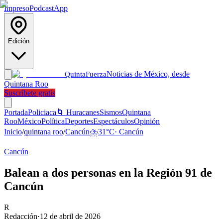
Impreso
Podcast
App
Edición
Noticias de México, desde
Quinta
Fuerza
Quintana Roo
Suscríbete gratis
Portada
Policiaca
🌀 Huracanes
Sismos
Quintana
Roo
México
Política
Deportes
Espectáculos
Opinión
Inicio
/
quintana roo
/
Cancún
⛈️
31
°C
·
Cancún
Cancún
Balean a dos personas en la Región 91 de
Cancún
R
Redacción
·
12 de abril de 2026