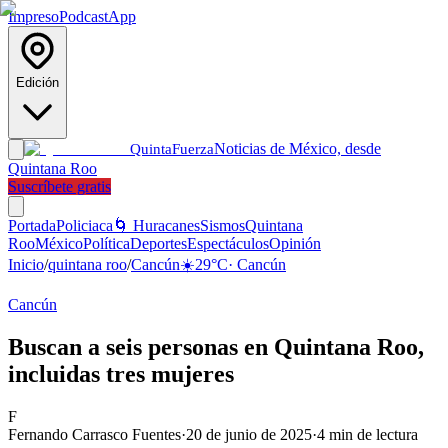
Impreso
Podcast
App
Edición
Noticias de México, desde
Quinta
Fuerza
Quintana Roo
Suscríbete gratis
Portada
Policiaca
🌀 Huracanes
Sismos
Quintana
Roo
México
Política
Deportes
Espectáculos
Opinión
Inicio
/
quintana roo
/
Cancún
☀️
29
°C
·
Cancún
Cancún
Buscan a seis personas en Quintana Roo,
incluidas tres mujeres
F
Fernando Carrasco Fuentes
·
20 de junio de 2025
·
4
min de lectura