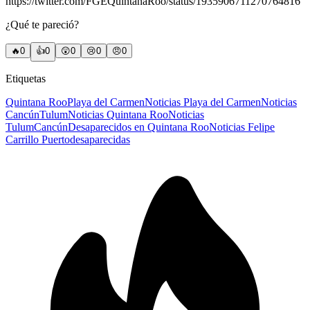
https://twitter.com/FGEQuintanaRoo/status/1935906711270764816
¿Qué te pareció?
🔥
0
👍
0
😲
0
😢
0
😠
0
Etiquetas
Quintana Roo
Playa del Carmen
Noticias Playa del Carmen
Noticias
Cancún
Tulum
Noticias Quintana Roo
Noticias
Tulum
Cancún
Desaparecidos en Quintana Roo
Noticias Felipe
Carrillo Puerto
desaparecidas