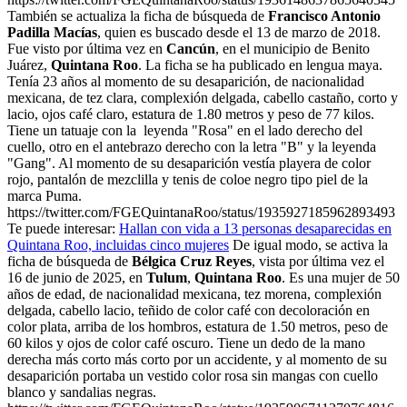
También se actualiza la ficha de búsqueda de
Francisco Antonio
Padilla Macías
, quien es buscado desde el 13 de marzo de 2018.
Fue visto por última vez en
Cancún
, en el municipio de Benito
Juárez,
Quintana Roo
. La ficha se ha publicado en lengua maya.
Tenía 23 años al momento de su desaparición, de nacionalidad
mexicana, de tez clara, complexión delgada, cabello castaño, corto y
lacio, ojos café claro, estatura de 1.80 metros y peso de 77 kilos.
Tiene un tatuaje con la leyenda "Rosa" en el lado derecho del
cuello, otro en el antebrazo derecho con la letra "B" y la leyenda
"Gang". Al momento de su desaparición vestía playera de color
rojo, pantalón de mezclilla y tenis de coloe negro tipo piel de la
marca Puma.
https://twitter.com/FGEQuintanaRoo/status/1935927185962893493
Te puede interesar:
Hallan con vida a 13 personas desaparecidas en
Quintana Roo, incluidas cinco mujeres
De igual modo, se activa la
ficha de búsqueda de
Bélgica Cruz Reyes
, vista por última vez el
16 de junio de 2025, en
Tulum
,
Quintana Roo
. Es una mujer de 50
años de edad, de nacionalidad mexicana, tez morena, complexión
delgada, cabello lacio, teñido de color café con decoloración en
color plata, arriba de los hombros, estatura de 1.50 metros, peso de
60 kilos y ojos de color café oscuro. Tiene un dedo de la mano
derecha más corto más corto por un accidente, y al momento de su
desaparición portaba un vestido color rosa sin mangas con cuello
blanco y sandalias negras.