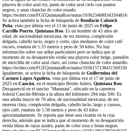
playera de color azul rey, pants de color azul cielo con puntos
negros, y unas chanclas de color rosado.
https://twitter.com/FGEQuintanaRoo/status/1936234689343504816
Se activa también la ficha de búsqueda de
Bonifacio Cahuich
Peña
, visto por última vez el 13 de junio de 2025 en
Felipe
Carrillo Puerto
,
Quintana Roo
. Es un hombre de 43 años de
edad, de nacionalidad mexicana, de tez morena, complexión
delgada, cabello lacio, negro y corto, ojos medianos de color café
oscuro, estatura de 1.55 metros y peso de 50 kilos. No hay
información sobre sus señas particulares pero se indica que al
momento de su desaparición vestía una playera color beige, pantalón
de mezclilla de color azul claro, así como chanclas de color amarillo.
https://twitter.com/FGEQuintanaRoo/status/1936157138411569330
Igualmente, se activa la ficha de búsqueda de
Guillermina del
Carmen López Aguileta
, vista por última vez el 17 de junio de
2025 en
Cancún
, en el municipio Benito Juárez,
Quintana Roo
.
Desapareció en el rancho "Maranata", ubicado en la carretera
federal Cancún-Mérida a la altura del kilómetro 294 más 500. Es
una adulta mayor de 70 años, de nacionalidad mexicana, de tez
morena clara, complexión delgada, cabello lacio, largo y canoso,
ojos café, estatura de 1.50 metros y peso de 43 kilos
aproximadamente. Se reporta que tiene una cicatriz en la ceja
derecha, además que se indica que al momento de su desaparición
vestía blusa de rayas azules, pants de color sosa y botas negras.
https://twitter.com/FGEQuintanaRoo/status/1936148637865640345