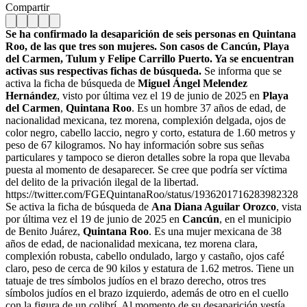
Compartir
Se ha confirmado la desaparición de seis personas en Quintana
Roo, de las que tres son mujeres. Son casos de Cancún, Playa
del Carmen, Tulum y Felipe Carrillo Puerto. Ya se encuentran
activas sus respectivas fichas de búsqueda.
Se informa que se
activa la ficha de búsqueda de
Miguel Ángel Melendez
Hernández
, visto por última vez el 19 de junio de 2025 en
Playa
del Carmen
,
Quintana Roo
. Es un hombre 37 años de edad, de
nacionalidad mexicana, tez morena, complexión delgada, ojos de
color negro, cabello laccio, negro y corto, estatura de 1.60 metros y
peso de 67 kilogramos. No hay información sobre sus señas
particulares y tampoco se dieron detalles sobre la ropa que llevaba
puesta al momento de desaparecer. Se cree que podría ser víctima
del delito de la privación ilegal de la libertad.
https://twitter.com/FGEQuintanaRoo/status/1936201716283982328
Se activa la ficha de búsqueda de
Ana Diana Aguilar Orozco
, vista
por última vez el 19 de junio de 2025 en
Cancún
, en el municipio
de Benito Juárez,
Quintana Roo
. Es una mujer mexicana de 38
años de edad, de nacionalidad mexicana, tez morena clara,
complexión robusta, cabello ondulado, largo y castaño, ojos café
claro, peso de cerca de 90 kilos y estatura de 1.62 metros. Tiene un
tatuaje de tres símbolos judíos en el brazo derecho, otros tres
símbolos judíos en el brazo izquierdo, además de otro en el cuello
con la figura de un colibrí. Al momento de su desaparición vestía