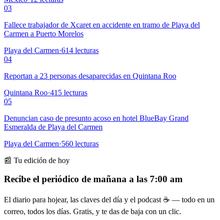
03
Fallece trabajador de Xcaret en accidente en tramo de Playa del
Carmen a Puerto Morelos
Playa del Carmen
·
614
lecturas
04
Reportan a 23 personas desaparecidas en Quintana Roo
Quintana Roo
·
415
lecturas
05
Denuncian caso de presunto acoso en hotel BlueBay Grand
Esmeralda de Playa del Carmen
Playa del Carmen
·
560
lecturas
📰 Tu edición de hoy
Recibe el periódico de mañana a las 7:00 am
El diario para hojear, las claves del día y el podcast ☕ — todo en un
correo, todos los días. Gratis, y te das de baja con un clic.