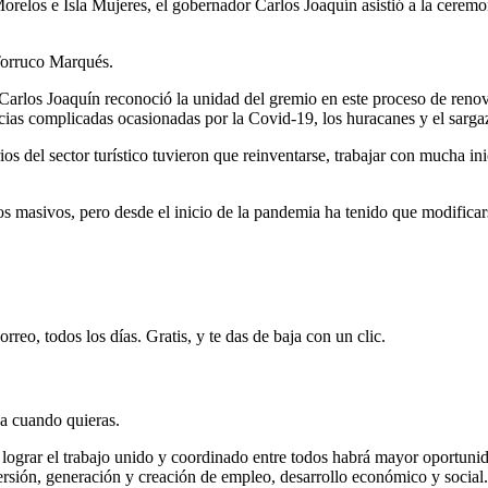
relos e Isla Mujeres, el gobernador Carlos Joaquín asistió a la cerem
 Torruco Marqués.
 Carlos Joaquín reconoció la unidad del gremio en este proceso de renov
ancias complicadas ocasionadas por la Covid-19, los huracanes y el sarga
del sector turístico tuvieron que reinventarse, trabajar con mucha inici
s masivos, pero desde el inicio de la pandemia ha tenido que modificar
rreo, todos los días. Gratis, y te das de baja con un clic.
ja cuando quieras.
a lograr el trabajo unido y coordinado entre todos habrá mayor oportun
sión, generación y creación de empleo, desarrollo económico y social.