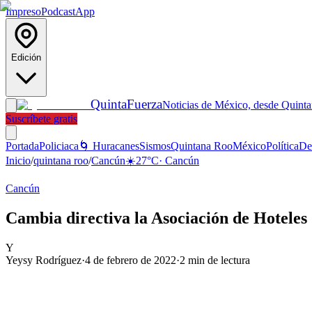
Impreso
Podcast
App
Edición
Quinta
Fuerza
Noticias de México, desde Quint
Suscríbete gratis
Portada
Policiaca
🌀 Huracanes
Sismos
Quintana Roo
México
Política
De
Inicio
/
quintana roo
/
Cancún
☀️
27
°C
·
Cancún
Cancún
Cambia directiva la Asociación de Hoteles
Y
Yeysy Rodríguez
·
4 de febrero de 2022
·
2
min de lectura