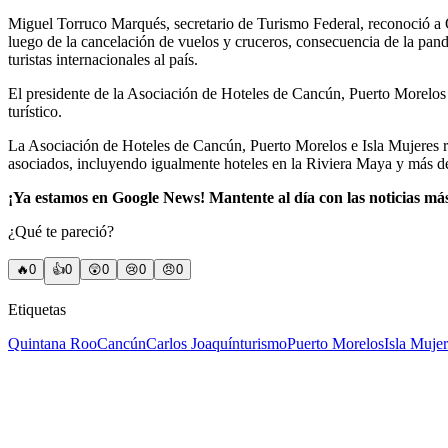
Miguel Torruco Marqués, secretario de Turismo Federal, reconoció a 
luego de la cancelación de vuelos y cruceros, consecuencia de la pan
turistas internacionales al país.
El presidente de la Asociación de Hoteles de Cancún, Puerto Morelos 
turístico.
La Asociación de Hoteles de Cancún, Puerto Morelos e Isla Mujeres rep
asociados, incluyendo igualmente hoteles en la Riviera Maya y más d
¡Ya estamos en Google News! Mantente al día con las noticias má
¿Qué te pareció?
🔥
0
👍
0
😲
0
😢
0
😠
0
Etiquetas
Quintana Roo
Cancún
Carlos Joaquín
turismo
Puerto Morelos
Isla Muje