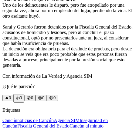
Uno de los delincuentes le disparó, pero fue atropellado por una
segunda vez, ahora por un empleado del lugar, perdiendo la vida. El
otro asaltante huyó.
Saraí y Gerardo fueron detenidos por la Fiscalía General del Estado,
acusados de homicidio y lesiones, pero al concluir el plazo
constitucional, optó por no presentarlos ante un juez, al considerar
que había insuficiencia de pruebas.
La detención era obligatoria para el deslinde de pruebas, pero desde
un inicio se veía que era poco probable que estas personas fueran
llevadas a proceso, principalmente por la presión social que esto
generaría.
Con información de La Verdad y Agencia SIM
¿Qué te pareció?
🔥
0
👍
0
😲
0
😢
0
😠
0
Etiquetas
Cancún
noticias de Cancún
Agencia SIM
Inseguridad en
Cancún
Fiscalía General del Estado
Cancún al minuto