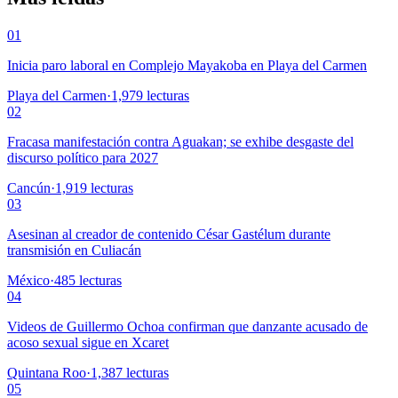
01
Inicia paro laboral en Complejo Mayakoba en Playa del Carmen
Playa del Carmen
·
1,979
lecturas
02
Fracasa manifestación contra Aguakan; se exhibe desgaste del
discurso político para 2027
Cancún
·
1,919
lecturas
03
Asesinan al creador de contenido César Gastélum durante
transmisión en Culiacán
México
·
485
lecturas
04
Videos de Guillermo Ochoa confirman que danzante acusado de
acoso sexual sigue en Xcaret
Quintana Roo
·
1,387
lecturas
05