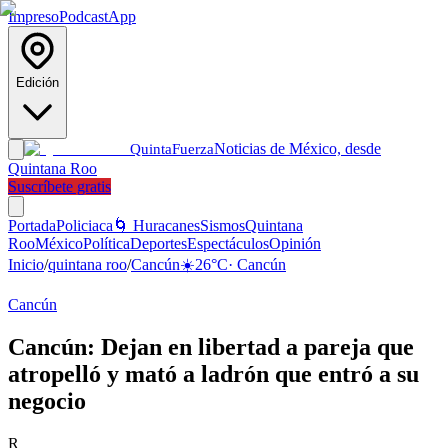
Impreso
Podcast
App
Edición
Noticias de México, desde
Quinta
Fuerza
Quintana Roo
Suscríbete gratis
Portada
Policiaca
🌀 Huracanes
Sismos
Quintana
Roo
México
Política
Deportes
Espectáculos
Opinión
Inicio
/
quintana roo
/
Cancún
☀️
26
°C
·
Cancún
Cancún
Cancún: Dejan en libertad a pareja que
atropelló y mató a ladrón que entró a su
negocio
R